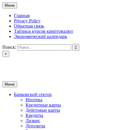
Перейти
Меню
к
содержимому
Главная
Privacy Policy
Обратная связь
Таблица курсов криптовалют
Экономический календарь
Поиск:
×
ctomk.ru
Портал о финансах
Меню
Банковский сектор
Ипотека
Кредитные карты
Дебетовые карты
Кредиты
Лизинг
Депозиты