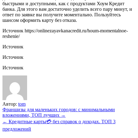
быстрыми и доступными, как с продуктами Хоум Кредит
банка. Для этого вам достаточно уделить всего пару минут, и
ответ по заявке вы получите моментально. Пользуйтесь
шансом оформить карту без отказа.
Источник
https://onlinezayavkanacredit.ru/houm-momentalnoe-
reshenie/
Источник
Источник
Источник
Автор:
tom
Навигация
Франшизы для маленьких городов: с минимальными
вложениями, ТОП лучших →
по
← Кредитные карты💳 без справок о доходах. ТОП 3
записям
предложений