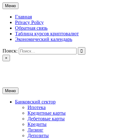
Перейти
Меню
к
содержимому
Главная
Privacy Policy
Обратная связь
Таблица курсов криптовалют
Экономический календарь
Поиск:
×
ctomk.ru
Портал о финансах
Меню
Банковский сектор
Ипотека
Кредитные карты
Дебетовые карты
Кредиты
Лизинг
Депозиты