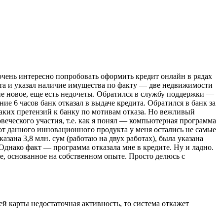
очень интересно попробовать оформить кредит онлайн в рядах
ита и указал наличие имущества по факту — две недвижимости
ие новое, еще есть недочеты. Обратился в службу поддержки —
ие 6 часов банк отказал в выдаче кредита. Обратился в банк за
икаких претензий к банку по мотивам отказа. Но вежливый
веческого участия, т.е. как я понял — компьютерная программа
 от данного инновационного продукта у меня остались не самые
азана 3,8 млн. сум (работаю на двух работах), была указана
днако факт — программа отказала мне в кредите. Ну и ладно.
ие, основанное на собственном опыте. Просто делюсь с
й карты недостаточная активность, то система откажет