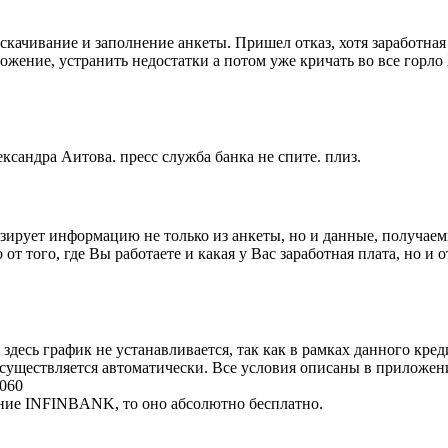
качивание и заполнение анкеты. Пришел отказ, хотя заработная
ожение, устранить недостатки а потом уже кричать во все горл
сандра Аитова. пресс служба банка не спите. плиз.
зирует информацию не только из анкеты, но и данные, получае
 от того, где Вы работаете и какая у Вас заработная плата, но 
 здесь график не устанавливается, так как в рамках данного кр
существляется автоматически. Все условия описаны в приложен
060
ение INFINBANK, то оно абсолютно бесплатно.