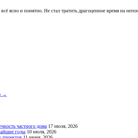
всё ясно и понятно. Не стал тратить драгоценное время на неп
о →
чность частного дома
17 июля, 2026
жайшие годы
10 июля, 2026
х проектов
11 июня, 2026