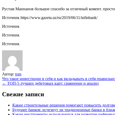
Рустам Маннанов большое спасибо за отличный комент. просто 
Источник
https://www.gazeta.uz/ru/2019/06/11/infinbank/
Источник
Источник
Источник
Автор:
tom
Навигация
Что такое инвестиции в себя и как вкладывать в себя правильн
← ТОП-5 лучших дебетовых карт: сравнение и анализ
по
записям
Свежие записи
Какие строительные решения помогают повысить долгове
Будущее банков: исчезнут ли традиционные банки в бли
Какие инструменты используются для развития цифровы