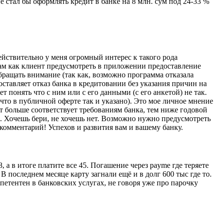
не стал бы оформлять кредит в банке на 8 млн. сум под 24-33 %
действительно у меня огромный интерес к такого рода
м как клиент предусмотреть в приложении предоставление
бращать внимание (так как, возможно программа отказала
оставляет отказ банка в кредитовании без указания причин на
ет понять что с ним или с его данными (с его анкетой) не так.
 что в публичной оферте так и указано). Это мое личное мнение
т больше соответствует требованиям банка, тем ниже годовой
а. Хочешь бери, не хочешь нет. Возможно нужно предусмотреть
комментарий! Успехов и развития вам и вашему банку.
а в итоге платите все 45. Погашение через payme где теряете
 последнем месяце карту загнали ещё и в долг 600 тыс где то.
петентен в банковских услугах, не говоря уже про парочку