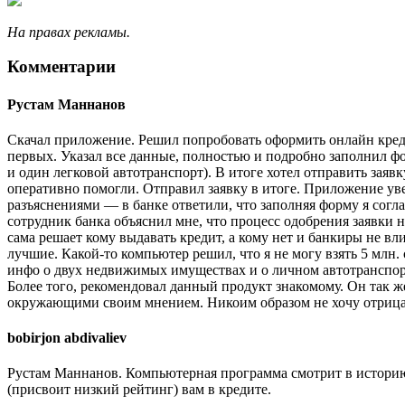
На правах рекламы.
Комментарии
Рустам Маннанов
Скачал приложение. Решил попробовать оформить онлайн креди
первых. Указал все данные, полностью и подробно заполнил фо
и один легковой автотранспорт). В итоге хотел отправить за
оперативно помогли. Отправил заявку в итоге. Приложение уведо
разъяснениями — в банке ответили, что заполняя форму я согла
сотрудник банка объяснил мне, что процесс одобрения заявки 
сама решает кому выдавать кредит, а кому нет и банкиры не в
лучшие. Какой-то компьютер решил, что я не могу взять 5 млн. 
инфо о двух недвижимых имуществах и о личном автотранспорт
Более того, рекомендовал данный продукт знакомому. Он так ж
окружающими своим мнением. Никоим образом не хочу отрицат
bobirjon abdivaliev
Рустам Маннанов. Компьютерная программа смотрит в историю 
(присвоит низкий рейтинг) вам в кредите.