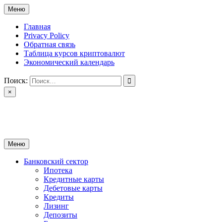
Перейти
Меню
к
содержимому
Главная
Privacy Policy
Обратная связь
Таблица курсов криптовалют
Экономический календарь
Поиск:
×
ctomk.ru
Портал о финансах
Меню
Банковский сектор
Ипотека
Кредитные карты
Дебетовые карты
Кредиты
Лизинг
Депозиты