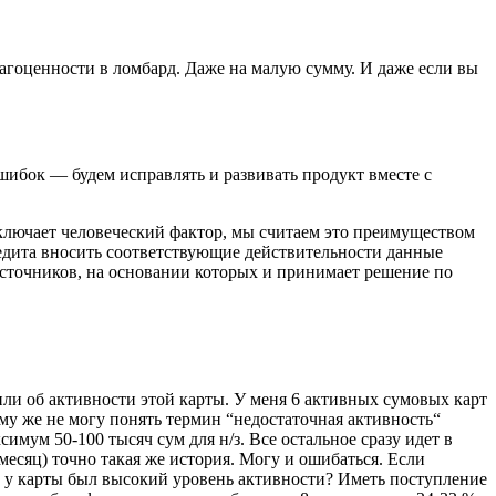
рагоценности в ломбард. Даже на малую сумму. И даже если вы
шибок — будем исправлять и развивать продукт вместе с
сключает человеческий фактор, мы считаем это преимуществом
едита вносить соответствующие действительности данные
источников, на основании которых и принимает решение по
ли об активности этой карты. У меня 6 активных сумовых карт
ому же не могу понять термин “недостаточная активность“
симум 50-100 тысяч сум для н/з. Все остальное сразу идет в
 месяц) точно такая же история. Могу и ошибаться. Если
 бы у карты был высокий уровень активности? Иметь поступление