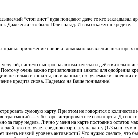
азываемый “стоп лист“ куда попадают даже те кто закладывал д
ст. Даже если это было 10лет назад. И вам откажут в кредите.
 Вы правы: приложение новое и возможно выявление некоторых о
й услугой, система выстроена автоматически и действительно и
 Поэтому очень важно при заполнении анкеты для одобрения кр
ию не только из анкеты, но и данные, получаемые из внешних 
учение кредита снова. Надеемся на Ваше понимание!
рировать сумовую карту. При этом не говорится о количестве и
ве транзакций — я бы зарегистрировал все свои карты. Да и к т
ьно за пару недель. Лично у меня на карте постоянно остаток мак
 людей, кто получает среднюю зарплату на карту (1-3 млн. сум в
может иметь низкий уровень активности? Что нужно сделать, что