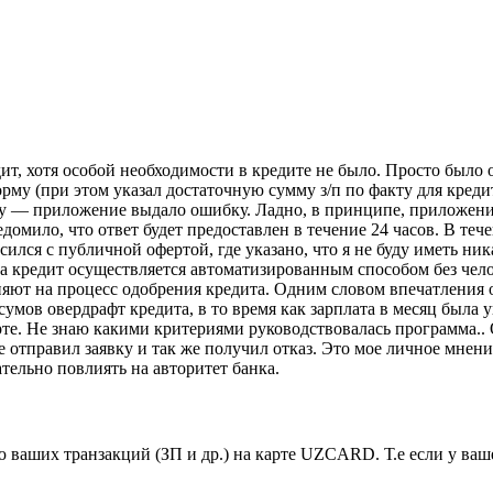
т, хотя особой необходимости в кредите не было. Просто было 
рму (при этом указал достаточную сумму з/п по факту для кред
явку — приложение выдало ошибку. Ладно, в принципе, приложен
мило, что ответ будет предоставлен в течение 24 часов. В течен
сился с публичной офертой, где указано, что я не буду иметь н
на кредит осуществляется автоматизированным способом без чело
лияют на процесс одобрения кредита. Одним словом впечатления
сумов овердрафт кредита, в то время как зарплата в месяц была ук
е. Не знаю какими критериями руководствовалась программа.. О
е отправил заявку и так же получил отказ. Это мое личное мнен
ельно повлиять на авторитет банка.
ваших транзакций (ЗП и др.) на карте UZCARD. Т.е если у ваше