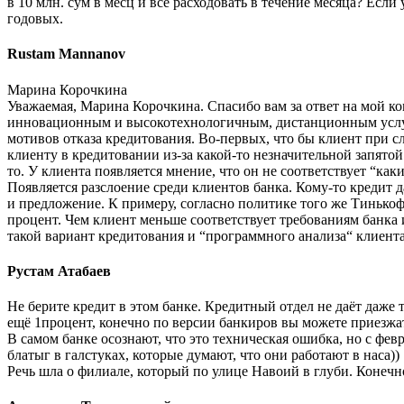
в 10 млн. сум в месц и все расходовать в течение месяца? Если
годовых.
Rustam Mannanov
Марина Корочкина
Уважаемая, Марина Корочкина. Спасибо вам за ответ на мой ком
инновационным и высокотехнологичным, дистанционным услуга
мотивов отказа кредитования. Во-первых, что бы клиент при с
клиенту в кредитовании из-за какой-то незначительной запятой
то. У клиента появляется мнение, что он не соответствует “каки
Появляется разслоение среди клиентов банка. Кому-то кредит да
и предложение. К примеру, согласно политике того же Тинько
процент. Чем клиент меньше соответствует требованиям банка 
такой вариант кредитования и “программного анализа“ клиента
Рустам Атабаев
Не берите кредит в этом банке. Кредитный отдел не даёт даже 
ещё 1процент, конечно по версии банкиров вы можете приезжать
В самом банке осознают, что это техническая ошибка, но с фев
блатыг в галстуках, которые думают, что они работают в наса))
Речь шла о филиале, который по улице Навоий в глуби. Конеч