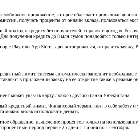
ил мобильное приложение, которое облегчает привычные денежн
иссии, получать проценты от онлайн-вклада, пользоваться эксп
ный подход к кредиту без поручителей, справок о доходах, без 
ля получения кредита до 8 млн сумов понадобятся только интер
ogle Play или App Store, зарегистрироваться, отправить заявку.
н кредитный лимит, система автоматически заполнит необходимы
ставляют в приложении заявку на ее открытие также в режиме о
иент может указать карту любого другого банка Узбекистана.
мый кредитный лимит. Финансовый термин таит в себе заботу и 
та можно вновь использовать деньги.
тное обращение, начисление процентов только на использованну
еспроцентный период первые 25 дней с 1 июня по 1 сентября.