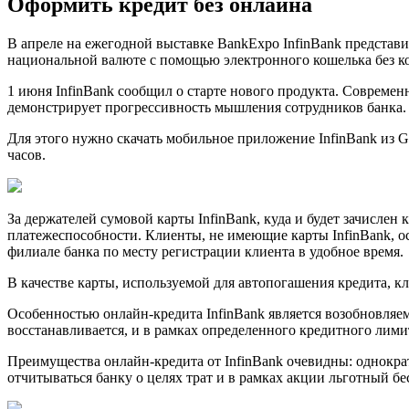
Оформить кредит без онлайна
В апреле на ежегодной выставке BankExpo InfinBank представ
национальной валюте с помощью электронного кошелька без ком
1 июня InfinBank сообщил о старте нового продукта. Современ
демонстрирует прогрессивность мышления сотрудников банка. Д
Для этого нужно скачать мобильное приложение InfinBank из Go
часов.
За держателей сумовой карты InfinBank, куда и будет зачисле
платежеспособности. Клиенты, не имеющие карты InfinBank, о
филиале банка по месту регистрации клиента в удобное время.
В качестве карты, используемой для автопогашения кредита, кл
Особенностью онлайн-кредита InfinBank является возобновляе
восстанавливается, и в рамках определенного кредитного лими
Преимущества онлайн-кредита от InfinBank очевидны: однокра
отчитываться банку о целях трат и в рамках акции льготный б