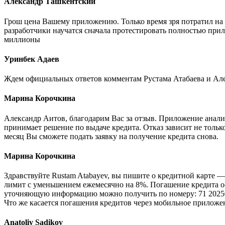
Александр Ташкентский
Грош цена Вашему приложению. Только время зря потратил на с
разработчики научатся сначала протестировать полностью прил
миллионы
Уринбек Адаев
Ждем официальных ответов комментам Рустама Атабаева и Алек
Марина Корочкина
Александр Аитов, благодарим Вас за отзыв. Приложение анали
принимает решение по выдаче кредита. Отказ зависит не только
месяц Вы сможете подать заявку на получение кредита снова.
Марина Корочкина
Здравствуйте Rustam Atabayev, вы пишите о кредитной карте —
лимит с уменьшением ежемесячно на 8%. Погашение кредита о
уточняющую информацию можно получить по номеру: 71 2025
Что же касается погашения кредитов через мобильное прилож
Anatoliy Sadikov