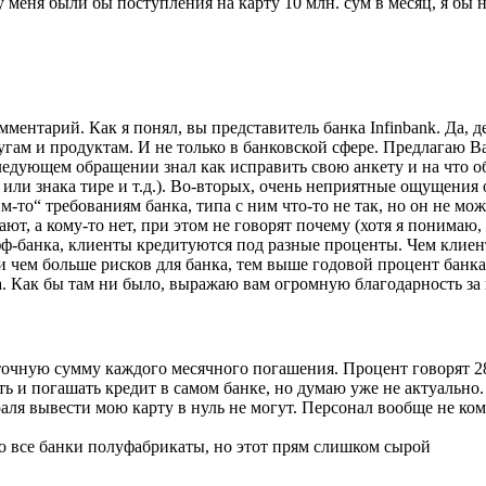
 у меня были бы поступления на карту 10 млн. сум в месяц, я бы 
ментарий. Как я понял, вы представитель банка Infinbank. Да, 
м и продуктам. И не только в банковской сфере. Предлагаю Ва
ледующем обращении знал как исправить свою анкету и на что о
 или знака тире и т.д.). Во-вторых, очень неприятные ощущения 
м-то“ требованиям банка, типа с ним что-то не так, но он не мож
ют, а кому-то нет, при этом не говорят почему (хотя я понимаю,
фф-банка, клиенты кредитуются под разные проценты. Чем клиен
и чем больше рисков для банка, тем выше годовой процент банк
. Как бы там ни было, выражаю вам огромную благодарность за 
точную сумму каждого месячного погашения. Процент говорят 28, 
 и погашать кредит в самом банке, но думаю уже не актуально. В
раля вывести мою карту в нуль не могут. Персонал вообще не ком
но все банки полуфабрикаты, но этот прям слишком сырой