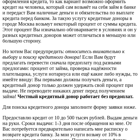
оформления кредита, то как вариант возможно оформить
кредит на человека, который сам возьмёт на себя займ в банке
и передаст Вам наличные деньги и обязательства по выплате
кредита перед банком. За такую услугу кредитные доноры в
городе Москва возьмут некоторый процент от суммы кредита.
Этот процент Вы изначально обговариваете в условиях и он у
разных кредитных доноров может отличаться в меньшую или
большую сторону.
Но хотим Вас предупредить:
относитесь внимательно к
выбору и поиску кредитного донора!
Если Вам будут
предлагать перевести сначала предоплату под разными
предлогами: процент от займа, проверка надёжности
плательщика, услуги нотариуса или ещё какие либо нужды, то
имейте ввиду: Вы первыми должны получать деньги, а
кредитный донор только должен удержать свой процент при
выдаче. Не переводите никаких денег перед получением
займа!
Честный кредитный донор работает без предоплат.
Для поиска кредитного донора заполните форму заявки ниже.
Предоставлю кредит от 10 до 500 тысяч рублей. Выдам деньги
на руки. Сроки выдачи: 1-3 дня после обращения ко мне. От
Вас потребуется предварительно написать мне расписку о
возврате кредита банку. За мои услуги возьму от 10% в