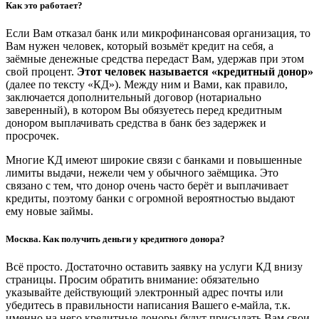
Как это работает?
Если Вам отказал банк или микрофинансовая организация, то
Вам нужен человек, который возьмёт кредит на себя, а
заёмные денежные средства передаст Вам, удержав при этом
свой процент.
Этот человек называется «кредитный донор»
(далее по тексту «КД»). Между ним и Вами, как правило,
заключается дополнительный договор (нотариально
заверенный), в котором Вы обязуетесь перед кредитным
донором выплачивать средства в банк без задержек и
просрочек.
Многие КД имеют широкие связи с банками и повышенные
лимиты выдачи, нежели чем у обычного заёмщика. Это
связано с тем, что донор очень часто берёт и выплачивает
кредиты, поэтому банки с огромной вероятностью выдают
ему новые займы.
Москва. Как получить деньги у кредитного донора?
Всё просто. Достаточно оставить заявку на услуги КД внизу
страницы. Просим обратить внимание: обязательно
указывайте действующий электронный адрес почты или
убедитесь в правильности написания Вашего е-майла, т.к.
именно на него кредитные доноры будут присылать Вам свои