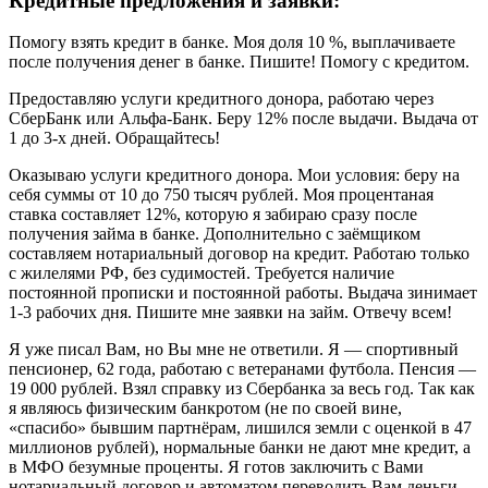
Кредитные предложения и заявки:
Помогу взять кредит в банке. Моя доля 10 %, выплачиваете
после получения денег в банке. Пишите! Помогу с кредитом.
Предоставляю услуги кредитного донора, работаю через
СберБанк или Альфа-Банк. Беру 12% после выдачи. Выдача от
1 до 3-х дней. Обращайтесь!
Оказываю услуги кредитного донора. Мои условия: беру на
себя суммы от 10 до 750 тысяч рублей. Моя процентаная
ставка составляет 12%, которую я забираю сразу после
получения займа в банке. Дополнительно с заёмщиком
составляем нотариальный договор на кредит. Работаю только
с жилелями РФ, без судимостей. Требуется наличие
постоянной прописки и постоянной работы. Выдача зинимает
1-3 рабочих дня. Пишите мне заявки на займ. Отвечу всем!
Я уже писал Вам, но Вы мне не ответили. Я — спортивный
пенсионер, 62 года, работаю с ветеранами футбола. Пенсия —
19 000 рублей. Взял справку из Сбербанка за весь год. Так как
я являюсь физическим банкротом (не по своей вине,
«спасибо» бывшим партнёрам, лишился земли с оценкой в 47
миллионов рублей), нормальные банки не дают мне кредит, а
в МФО безумные проценты. Я готов заключить с Вами
нотариальный договор и автоматом переводить Вам деньги