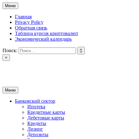
Перейти
Меню
к
содержимому
Главная
Privacy Policy
Обратная связь
Таблица курсов криптовалют
Экономический календарь
Поиск:
×
ctomk.ru
Портал о финансах
Меню
Банковский сектор
Ипотека
Кредитные карты
Дебетовые карты
Кредиты
Лизинг
Депозиты