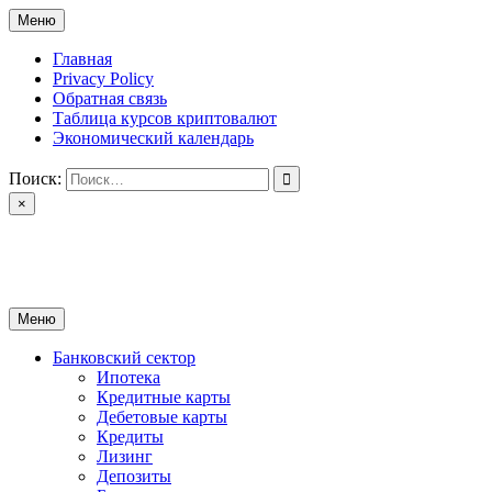
Перейти
Меню
к
содержимому
Главная
Privacy Policy
Обратная связь
Таблица курсов криптовалют
Экономический календарь
Поиск:
×
ctomk.ru
Портал о финансах
Меню
Банковский сектор
Ипотека
Кредитные карты
Дебетовые карты
Кредиты
Лизинг
Депозиты