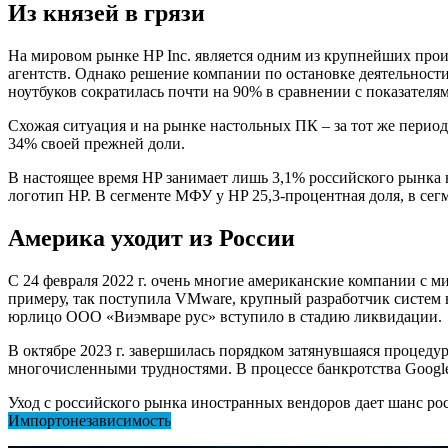
Из князей в грязи
На мировом рынке HP Inc. является одним из крупнейших прои
агентств. Однако решение компании по остановке деятельности
ноутбуков сократилась почти на 90% в сравнении с показателям
Схожая ситуация и на рынке настольных ПК – за тот же период
34% своей прежней доли.
В настоящее время HP занимает лишь 3,1% российского рынка 
логотип HP. В сегменте МФУ у HP 25,3-процентная доля, в сег
Америка уходит из России
С 24 февраля 2022 г. очень многие американские компании с м
примеру, так поступила VMware, крупный разработчик систем ви
юрлицо ООО «Виэмваре рус» вступило в стадию ликвидации.
В октябре 2023 г. завершилась порядком затянувшаяся процеду
многочисленными трудностями. В процессе банкротства Google 
Уход с российского рынка иностранных вендоров дает шанс ро
Импортонезависимость