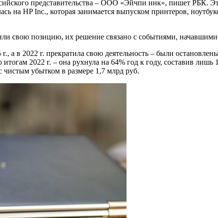
ийского представительства – ООО «Эйчпи инк», пишет РБК. Это 
лась на HP Inc., которая занимается выпуском принтеров, ноутбу
или свою позицию, их решение связано с событиями, начавшимис
г., а в 2022 г. прекратила свою деятельность – были остановле
 итогам 2022 г. – она рухнула на 64% год к году, составив лишь
 чистым убытком в размере 1,7 млрд руб.