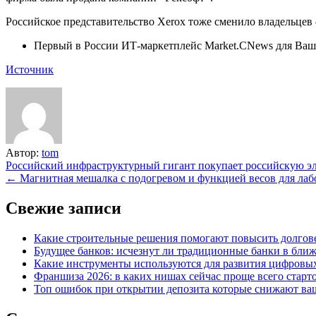
Российское представительство Xerox тоже сменило владельцев 
Первый в России ИТ-маркетплейс Market.CNews для Ваше
Источник
Автор:
tom
Навигация
Российский инфраструктурный гигант покупает российскую эл
← Магнитная мешалка с подогревом и функцией весов для лаб
по
записям
Свежие записи
Какие строительные решения помогают повысить долгове
Будущее банков: исчезнут ли традиционные банки в бли
Какие инструменты используются для развития цифровы
Франшиза 2026: в каких нишах сейчас проще всего старто
Топ ошибок при открытии депозита которые снижают ваш