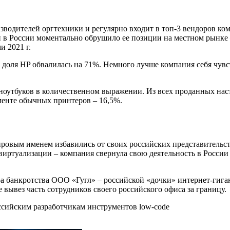
зводителей оргтехники и регулярно входит в топ-3 вендоров ко
 в России моментально обрушило ее позиции на местном рынке – 
и 2021 г.
 доля HP обвалилась на 71%. Немного лучше компания себя чувст
ноутбуков в количественном выражении. Из всех проданных наст
менте обычных принтеров – 16,5%.
ировым именем избавились от своих российских представительств
ртуализации – компания свернула свою деятельность в России ещ
ра банкротства ООО «Гугл» – российской «дочки» интернет-гиган
вывез часть сотрудников своего российского офиса за границу.
ссийским разработчикам инструментов low-code