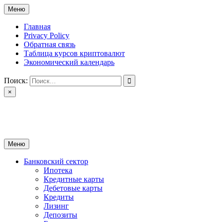
Перейти
Меню
к
содержимому
Главная
Privacy Policy
Обратная связь
Таблица курсов криптовалют
Экономический календарь
Поиск:
×
ctomk.ru
Портал о финансах
Меню
Банковский сектор
Ипотека
Кредитные карты
Дебетовые карты
Кредиты
Лизинг
Депозиты