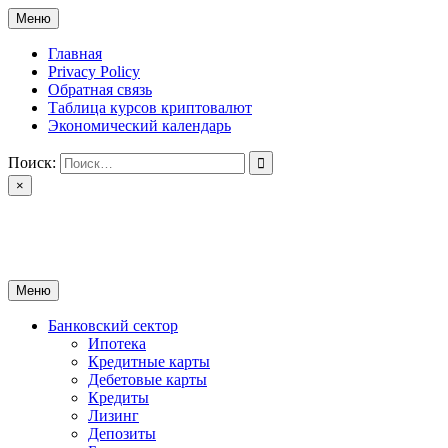
Перейти
Меню
к
содержимому
Главная
Privacy Policy
Обратная связь
Таблица курсов криптовалют
Экономический календарь
Поиск:
×
ctomk.ru
Портал о финансах
Меню
Банковский сектор
Ипотека
Кредитные карты
Дебетовые карты
Кредиты
Лизинг
Депозиты