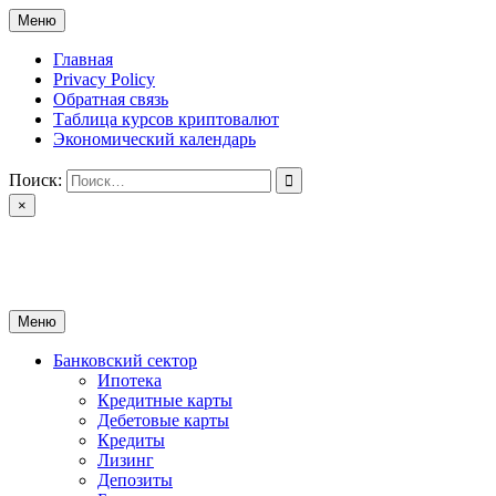
Перейти
Меню
к
содержимому
Главная
Privacy Policy
Обратная связь
Таблица курсов криптовалют
Экономический календарь
Поиск:
×
ctomk.ru
Портал о финансах
Меню
Банковский сектор
Ипотека
Кредитные карты
Дебетовые карты
Кредиты
Лизинг
Депозиты