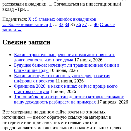
рассказали вкладчики. 1. Соглашаться на инвестиционный
вклад «Три…
Поделиться:
X
: 5 главных ошибок вкладчиков
Пагинация
← Более новые записи
1
…
33
34
35
36
37
…
40
Старые
записи →
записей
Свежие записи
Какие строительные решения помогают повысить
долговечность частного дома
17 июля, 2026
Будущее банков: исчезнут ли традиционные банки в
ближайшие годы
10 июля, 2026
Какие инструменты используются для развития
цифровых проектов
11 июня, 2026
Франшиза 2026: в каких нишах сейчас проще всего
стартовать с нуля
1 июня, 2026
Топ ошибок при открытии депозита которые снижают
вашу доходность разбираем на примерах
17 апреля, 2026
Все материалы на данном сайте взяты из открытых
источников — имеют обратную ссылку на материал в
интернете или присланы посетителями сайта и
предоставляются исключительно в ознакомительных целях.