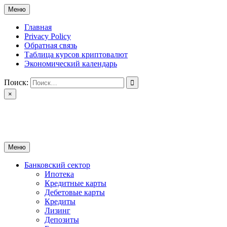
Перейти
Меню
к
содержимому
Главная
Privacy Policy
Обратная связь
Таблица курсов криптовалют
Экономический календарь
Поиск:
×
ctomk.ru
Портал о финансах
Меню
Банковский сектор
Ипотека
Кредитные карты
Дебетовые карты
Кредиты
Лизинг
Депозиты