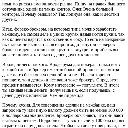
помимо риска изменчивости рынка. Пишу на правах бывшего
сотрудника одной из таких контор. ОченОчень большой
конторы. Почему бывшего? Так лопнула она, как и десятки
других.
Итак, форекс-брокеры, на которых типа можно заработать
каждому, на самом деле в узких кругах называются кухни, так
как клиенты варятся в собственном соку. То есть на межрынок
их ставки не выносятся, все происходит внутри серверов
брокера и деньги клиентов крутятся внутри, и прибыль вы
можете получить только с денег других клиентов.
Вроде, ничего плохого. Вроде рума для покера. Только вот с
каждой сделки брокер имеет небольшой процент, несмотря
даже на то была она успешной или нет. И если хорошо
попадете, то и денежки все ваши тоже брокеру. Спред этот
процент называется. Кому интересно — погуглите. В итоге,
ты вкидываешь деньги, получаешь их, если получаешь, с
денег других клиентов. Чем не пирамида.
Почему кухня. Для совершения сделки на межбанке, ваш
запрос на ту или иную валюту должен быть не менее 100 000
в долларовом эквиваленте. Брокеры объясняют, что они дают
взаймы клиентам. Подробнее — у вас на счёту 100 баксов, вы
играете на пару доллар-иена. Чтобы вы сделку повернули, вам