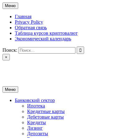
Перейти
Меню
к
содержимому
Главная
Privacy Policy
Обратная связь
Таблица курсов криптовалют
Экономический календарь
Поиск:
×
ctomk.ru
Портал о финансах
Меню
Банковский сектор
Ипотека
Кредитные карты
Дебетовые карты
Кредиты
Лизинг
Депозиты