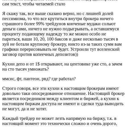
сам текст, чтобы читаемей стало
Я скажу так, все выше сказано верно, но с лишней долей
пессимизма, то что все крутиться внутри брокера ничего
страшного более 99% трейдунов конченые мудаки сольют
деньги сами, ничего не нужно подыгрывать, а оставшемуся
проценту подающему надежду то же можно особо не
париться, ваши 10, 20, 100 баксов и даже несколько тысяч в
хуй не ботали крупному брокеру, никто из-за таких сумм вам
графики перерисовывать не будет. Устроили тут вселенский
заговор против копеечных депозитов))
Кухни депо и от 1$ открывают, на центовике уже сто, а зачем
на сто тысяч умножать?
ммсис, фт, пантеон, рвд? где работал?
Строго говоря, все эти кухни к настоящим брокерам имеют
довольно таки опосредованное отношение. Настоящий брокер
является посредником между клиентом и биржей, а кухни к
настоящим биржам доступа не имеют и сделки туда выводить
не могут, да и не хотят.
Каждый трейдер не может лезть напрямую на биржу, т.к. в
настоящий момент это технически сложно и очень дорого,