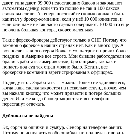
дают, типа дают, 99 900 недостающих баксов и закрывают
автоматом сделку, если что-то пошло не так и 100 баксов
своих вы слили. А теперь посчитайте сколько должен быть
капитал у брокер-компании, если у неё 10 000 клиентов, и
если они даже не так часто сделки совершают. 10 000 это ещё
не очень большая контора, скорее маленькая.
Такие форекс-брокеры действуют только в СНГ. Потому что
законов о форексе в наших странах нет. Как и много где. А
вот после главного героя Волка с Уолл-стрит и прочих более
поздних, в Америке все строго. Мои бывшие работодатели не
брались работать с америкосами, британцами, так как и
попасть под суд тех стран можно было. Кстати, все
брокерские компании зарегистрированы в оффщорах.
Подведу итог. Заработать — можно. Только не удивляйтесь,
когда ваша сделка закроется на несколько секунд позже, чем
вы нажали кнопку, что может привести к потере больших
денег. Или же когда брокер закроется и все телефоны
перестанут отвечать.
Дубликаты не найдены
Эх, сорян за ошибки и сумбур. Сенсор на телефоне бычит.
Потому не исправить особо ошибки, ни под редактировать