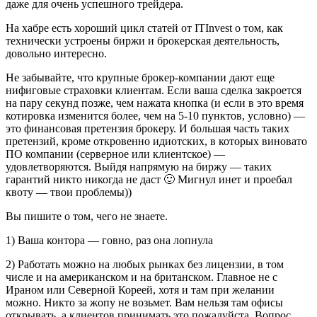
даже для очень успешного трейдера.
На хабре есть хороший цикл статей от ITInvest о том, как
технически устроены биржи и брокерская деятельность,
довольно интересно.
Не забывайте, что крупные брокер-компании дают еще
нифиговые страховки клиентам. Если ваша сделка закроется
на пару секунд позже, чем нажата кнопка (и если в это время
котировка изменится более, чем на 5-10 пунктов, условно) —
это финансовая претензия брокеру. И большая часть таких
претензий, кроме откровенно идиотских, в которых виновато
ПО компании (серверное или клиентское) —
удовлетворяются. Выйдя напрямую на биржу — таких
гарантий никто никогда не даст 🙂 Мигнул инет и проебал
квоту — твои проблемы))
Вы пишите о том, чего не знаете.
1) Ваша контора — говно, раз она лопнула
2) Работать можно на любых рынках без лицензии, в том
числе и на американском и на британском. Главное не с
Ираном или Северной Кореей, хотя и там при желании
можно. Никто за жопу не возьмет. Вам нельзя там офисы
открывать, а клиентов принимать это пожалуйста. Вопрос