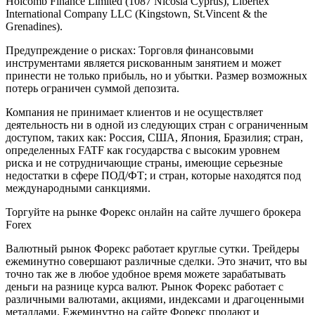
Holcomb Finance Limited (1087 Nicosia Cyprus), Libertex
International Company LLC (Kingstown, St.Vincent & the
Grenadines).
Предупреждение о рисках: Торговля финансовыми
инструментами является рискованным занятием и может
принести не только прибыль, но и убытки. Размер возможных
потерь ограничен суммой депозита.
Компания не принимает клиентов и не осуществляет
деятельность ни в одной из следующих стран с ограниченным
доступом, таких как: Россия, США, Япония, Бразилия; стран,
определенных FATF как государства с высоким уровнем
риска и не сотрудничающие страны, имеющие серьезные
недостатки в сфере ПОД/ФТ; и стран, которые находятся под
международными санкциями.
Торгуйте на рынке Форекс онлайн на сайте лучшего брокера
Forex
Валютный рынок Форекс работает круглые сутки. Трейдеры
ежеминутно совершают различные сделки. Это значит, что вы
точно так же в любое удобное время можете зарабатывать
деньги на разнице курса валют. Рынок Форекс работает с
различными валютами, акциями, индексами и драгоценными
металлами. Ежеминутно на сайте Форекс продают и