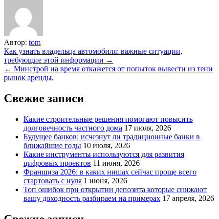
Автор:
tom
Навигация
Как узнать владельца автомобиля: важные ситуации,
требующие этой информации →
по
← Минстрой на время откажется от попыток вывести из тени
записям
рынок аренды.
Свежие записи
Какие строительные решения помогают повысить
долговечность частного дома
17 июля, 2026
Будущее банков: исчезнут ли традиционные банки в
ближайшие годы
10 июля, 2026
Какие инструменты используются для развития
цифровых проектов
11 июня, 2026
Франшиза 2026: в каких нишах сейчас проще всего
стартовать с нуля
1 июня, 2026
Топ ошибок при открытии депозита которые снижают
вашу доходность разбираем на примерах
17 апреля, 2026