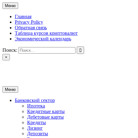
Перейти
Меню
к
содержимому
Главная
Privacy Policy
Обратная связь
Таблица курсов криптовалют
Экономический календарь
Поиск:
×
ctomk.ru
Портал о финансах
Меню
Банковский сектор
Ипотека
Кредитные карты
Дебетовые карты
Кредиты
Лизинг
Депозиты