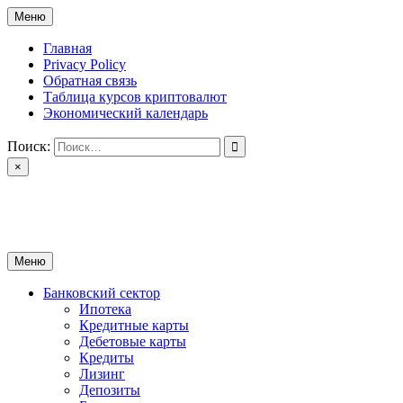
Перейти
Меню
к
содержимому
Главная
Privacy Policy
Обратная связь
Таблица курсов криптовалют
Экономический календарь
Поиск:
×
ctomk.ru
Портал о финансах
Меню
Банковский сектор
Ипотека
Кредитные карты
Дебетовые карты
Кредиты
Лизинг
Депозиты