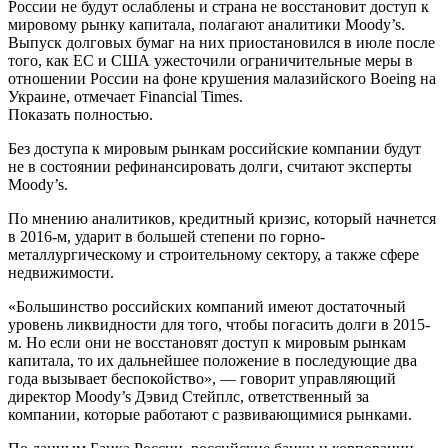
России не будут ослаблены и страна не восстановит доступ к
мировому рынку капитала, полагают аналитики Moody’s.
Выпуск долговых бумаг на них приостановился в июле после
того, как ЕС и США ужесточили ограничительные меры в
отношении России на фоне крушения малазийского Boeing на
Украине, отмечает Financial Times.
Показать полностью.
Без доступа к мировым рынкам российские компании будут
не в состоянии рефинансировать долги, считают эксперты
Moody’s.
По мнению аналитиков, кредитный кризис, который начнется
в 2016-м, ударит в большей степени по горно-
металлургическому и строительному сектору, а также сфере
недвижимости.
«Большинство российских компаний имеют достаточный
уровень ликвидности для того, чтобы погасить долги в 2015-
м. Но если они не восстановят доступ к мировым рынкам
капитала, то их дальнейшее положение в последующие два
года вызывает беспокойство», — говорит управляющий
директор Moody’s Дэвид Стейплс, ответственный за
компании, которые работают с развивающимися рынками.