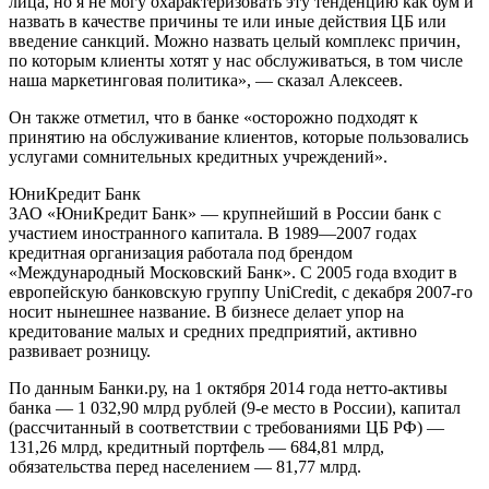
лица, но я не могу охарактеризовать эту тенденцию как бум и
назвать в качестве причины те или иные действия ЦБ или
введение санкций. Можно назвать целый комплекс причин,
по которым клиенты хотят у нас обслуживаться, в том числе
наша маркетинговая политика», — сказал Алексеев.
Он также отметил, что в банке «осторожно подходят к
принятию на обслуживание клиентов, которые пользовались
услугами сомнительных кредитных учреждений».
ЮниКредит Банк
ЗАО «ЮниКредит Банк» — крупнейший в России банк с
участием иностранного капитала. В 1989—2007 годах
кредитная организация работала под брендом
«Международный Московский Банк». С 2005 года входит в
европейскую банковскую группу UniCredit, с декабря 2007-го
носит нынешнее название. В бизнесе делает упор на
кредитование малых и средних предприятий, активно
развивает розницу.
По данным Банки.ру, на 1 октября 2014 года нетто-активы
банка — 1 032,90 млрд рублей (9-е место в России), капитал
(рассчитанный в соответствии с требованиями ЦБ РФ) —
131,26 млрд, кредитный портфель — 684,81 млрд,
обязательства перед населением — 81,77 млрд.