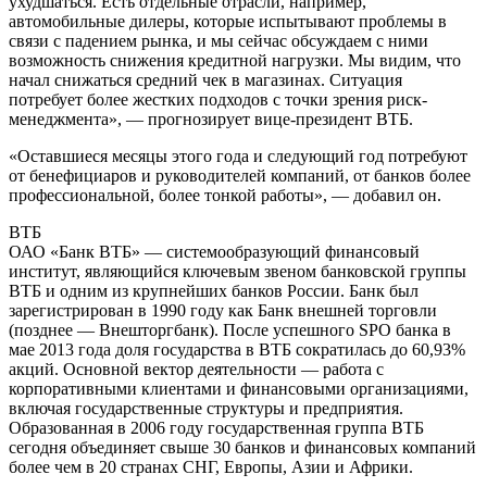
ухудшаться. Есть отдельные отрасли, например,
автомобильные дилеры, которые испытывают проблемы в
связи с падением рынка, и мы сейчас обсуждаем с ними
возможность снижения кредитной нагрузки. Мы видим, что
начал снижаться средний чек в магазинах. Ситуация
потребует более жестких подходов с точки зрения риск-
менеджмента», — прогнозирует вице-президент ВТБ.
«Оставшиеся месяцы этого года и следующий год потребуют
от бенефициаров и руководителей компаний, от банков более
профессиональной, более тонкой работы», — добавил он.
ВТБ
ОАО «Банк ВТБ» — системообразующий финансовый
институт, являющийся ключевым звеном банковской группы
ВТБ и одним из крупнейших банков России. Банк был
зарегистрирован в 1990 году как Банк внешней торговли
(позднее — Внешторгбанк). После успешного SPO банка в
мае 2013 года доля государства в ВТБ сократилась до 60,93%
акций. Основной вектор деятельности — работа с
корпоративными клиентами и финансовыми организациями,
включая государственные структуры и предприятия.
Образованная в 2006 году государственная группа ВТБ
сегодня объединяет свыше 30 банков и финансовых компаний
более чем в 20 странах СНГ, Европы, Азии и Африки.