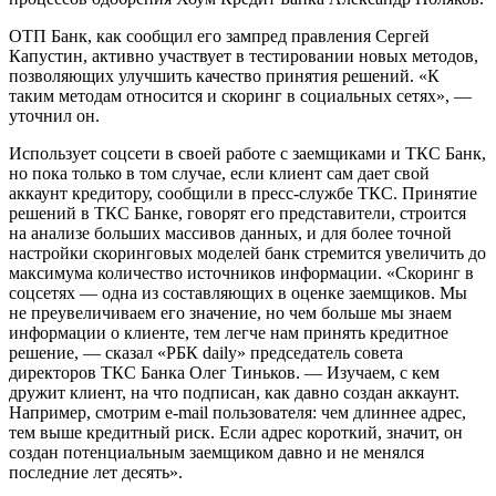
ОТП Банк, как сообщил его зампред правления Сергей
Капустин, активно участвует в тестировании новых методов,
позволяющих улучшить качество принятия решений. «К
таким методам относится и скоринг в социальных сетях», —
уточнил он.
Использует соцсети в своей работе с заемщиками и ТКС Банк,
но пока только в том случае, если клиент сам дает свой
аккаунт кредитору, сообщили в пресс-службе ТКС. Принятие
решений в ТКС Банке, говорят его представители, строится
на анализе больших массивов данных, и для более точной
настройки скоринговых моделей банк стремится увеличить до
максимума количество источников информации. «Скоринг в
соцсетях — одна из составляющих в оценке заемщиков. Мы
не преувеличиваем его значение, но чем больше мы знаем
информации о клиенте, тем легче нам принять кредитное
решение, — сказал «РБК daily» председатель совета
директоров ТКС Банка Олег Тиньков. — Изучаем, с кем
дружит клиент, на что подписан, как давно создан аккаунт.
Например, смотрим e-mail пользователя: чем длиннее адрес,
тем выше кредитный риск. Если адрес короткий, значит, он
создан потенциальным заемщиком давно и не менялся
последние лет десять».