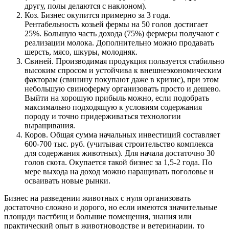
другу, полы делаются с наклоном).
Коз. Бизнес окупится примерно за 3 года.
Рентабельность козьей фермы на 50 голов достигает
25%. Большую часть дохода (75%) фермеры получают с
реализации молока. Дополнительно можно продавать
шерсть, мясо, шкуры, молодняк.
Свиней. Производимая продукция пользуется стабильно
высоким спросом и устойчива к внешнеэкономическим
факторам (свинину покупают даже в кризис), при этом
небольшую свиноферму организовать просто и дешево.
Выйти на хорошую прибыль можно, если подобрать
максимально подходящую к условиям содержания
породу и точно придерживаться технологии
выращивания.
Коров. Общая сумма начальных инвестиций составляет
600-700 тыс. руб. (учитывая строительство комплекса
для содержания животных). Для начала достаточно 30
голов скота. Окупается такой бизнес за 1,5-2 года. По
мере выхода на доход можно наращивать поголовье и
осваивать новые рынки.
Бизнес на разведении животных с нуля организовать
достаточно сложно и дорого, но если имеются значительные
площади пастбищ и большие помещения, знания или
практический опыт в животноводстве и ветеринарии, то