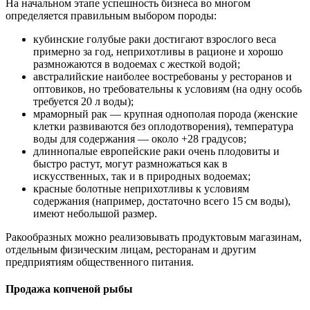
На начальном этапе успешность бизнеса во многом
определяется правильным выбором породы:
кубинские голубые раки достигают взрослого веса
примерно за год, неприхотливы в рационе и хорошо
размножаются в водоемах с жесткой водой;
австралийские наиболее востребованы у ресторанов и
оптовиков, но требовательны к условиям (на одну особь
требуется 20 л воды);
мраморный рак — крупная однополая порода (женские
клетки развиваются без оплодотворения), температура
воды для содержания — около +28 градусов;
длиннопалые европейские раки очень плодовиты и
быстро растут, могут размножаться как в
искусственных, так и в природных водоемах;
красные болотные неприхотливы к условиям
содержания (например, достаточно всего 15 см воды),
имеют небольшой размер.
Ракообразных можно реализовывать продуктовым магазинам,
отдельным физическим лицам, ресторанам и другим
предприятиям общественного питания.
Продажа копченой рыбы