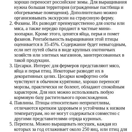
хорошо переносит российские зимы. Для выращивания
нужна большая территория (огражденные пастбища и
обогреваемые помещения). Дополнительно можно
организовывать экскурсии на страусиную ферму.
Фазаны. Их разводят преимущественно для охоты или
мяса, а также нередко продают в частные мини-
зоопарки. Кроме этого, ценятся яйца, перья и помет
фазанов. Рентабельность выращивания этой птицы
оценивается в 35-45%. Содержание будет невыгодным,
если нет путей сбыта в виде крупных охотничьих
хозяйств или элитных магазинов, заинтересованных в
такой продукции.
Цесарки. Интерес для фермеров представляют мясо,
яйца и перья птиц. Некоторые разводят их в
декоративных целях. Цесарки комфортно себя
чувствуют в обычном курятнике, хорошо переносят
морозы, практически не болеют, обладают спокойным
характером. Для них можно использовать любую
кормовую базу растительного происхождения.
Павлины. Птицы относительно неприхотливы,
отличаются крепким здоровьем и устойчивы к низким
температурам, но не могут содержаться совместно с
другими представителями отряда куриных.
Перепела. Можно выращивать несушек, каждая из
которых за год отлаживает около 250 яиц, или птиц для