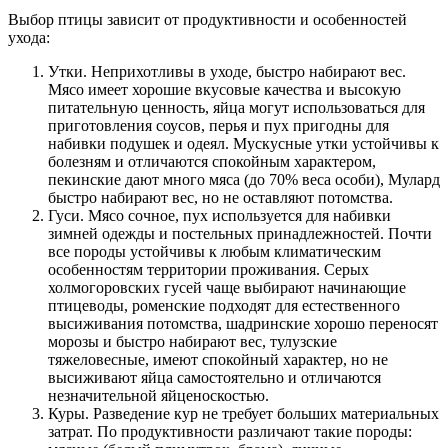
Выбор птицы зависит от продуктивности и особенностей
ухода:
Утки. Неприхотливы в уходе, быстро набирают вес.
Мясо имеет хорошие вкусовые качества и высокую
питательную ценность, яйца могут использоваться для
приготовления соусов, перья и пух пригодны для
набивки подушек и одеял. Мускусные утки устойчивы к
болезням и отличаются спокойным характером,
пекинские дают много мяса (до 70% веса особи), Мулард
быстро набирают вес, но не оставляют потомства.
Гуси. Мясо сочное, пух используется для набивки
зимней одежды и постельных принадлежностей. Почти
все породы устойчивы к любым климатическим
особенностям территории проживания. Серых
холмогоровских гусей чаще выбирают начинающие
птицеводы, роменские подходят для естественного
высиживания потомства, шадринские хорошо переносят
морозы и быстро набирают вес, тулузские
тяжеловесные, имеют спокойный характер, но не
высиживают яйца самостоятельно и отличаются
незначительной яйценоскостью.
Куры. Разведение кур не требует больших материальных
затрат. По продуктивности различают такие породы: