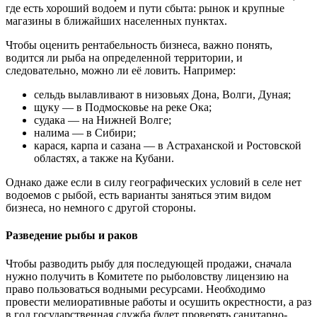
где есть хороший водоем и пути сбыта: рынок и крупные
магазины в ближайших населенных пунктах.
Чтобы оценить рентабельность бизнеса, важно понять,
водится ли рыба на определенной территории, и
следовательно, можно ли её ловить. Например:
сельдь вылавливают в низовьях Дона, Волги, Дуная;
щуку — в Подмосковье на реке Ока;
судака — на Нижней Волге;
налима — в Сибири;
карася, карпа и сазана — в Астраханской и Ростовской
областях, а также на Кубани.
Однако даже если в силу географических условий в селе нет
водоемов с рыбой, есть варианты заняться этим видом
бизнеса, но немного с другой стороны.
Разведение рыбы и раков
Чтобы разводить рыбу для последующей продажи, сначала
нужно получить в Комитете по рыболовству лицензию на
право пользоваться водными ресурсами. Необходимо
провести мелиоративные работы и осушить окрестности, а раз
в год государственная служба будет проверять санитарно-