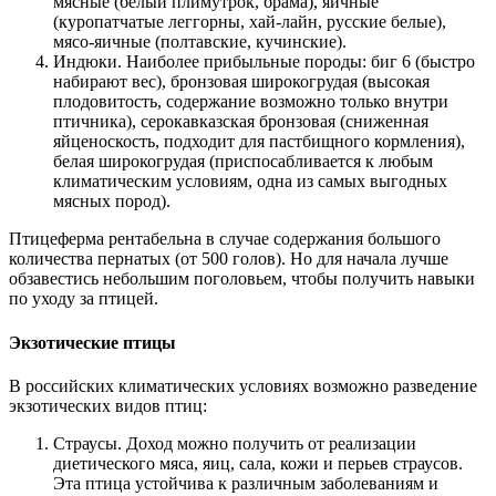
мясные (белый плимутрок, брама), яичные
(куропатчатые леггорны, хай-лайн, русские белые),
мясо-яичные (полтавские, кучинские).
Индюки. Наиболее прибыльные породы: биг 6 (быстро
набирают вес), бронзовая широкогрудая (высокая
плодовитость, содержание возможно только внутри
птичника), серокавказская бронзовая (сниженная
яйценоскость, подходит для пастбищного кормления),
белая широкогрудая (приспосабливается к любым
климатическим условиям, одна из самых выгодных
мясных пород).
Птицеферма рентабельна в случае содержания большого
количества пернатых (от 500 голов). Но для начала лучше
обзавестись небольшим поголовьем, чтобы получить навыки
по уходу за птицей.
Экзотические птицы
В российских климатических условиях возможно разведение
экзотических видов птиц:
Страусы. Доход можно получить от реализации
диетического мяса, яиц, сала, кожи и перьев страусов.
Эта птица устойчива к различным заболеваниям и