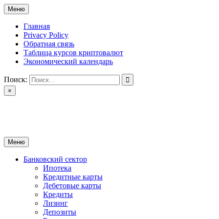
Перейти
Меню
к
содержимому
Главная
Privacy Policy
Обратная связь
Таблица курсов криптовалют
Экономический календарь
Поиск:
×
ctomk.ru
Портал о финансах
Меню
Банковский сектор
Ипотека
Кредитные карты
Дебетовые карты
Кредиты
Лизинг
Депозиты