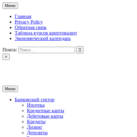
Перейти
Меню
к
содержимому
Главная
Privacy Policy
Обратная связь
Таблица курсов криптовалют
Экономический календарь
Поиск:
×
ctomk.ru
Портал о финансах
Меню
Банковский сектор
Ипотека
Кредитные карты
Дебетовые карты
Кредиты
Лизинг
Депозиты