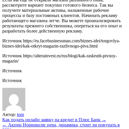
рассмотрите вариант покупки готового бизнеса. Так вы
получите материальные активы, налаженные рабочие
процессы и базу постоянных клиентов. Начинать рекламу
работающего магазина легче. Вы можете проанализировать
результаты прежнего собственника, опереться на его опыт и
разработать более действенную рекламу.
Источник
https://ru.facebusinessman.com/biznes-idei/torgovlya-
biznes-idei/kak-otkryt-magazin-razlivnogo-piva.html
Источник
https://alterainvest.ru/rus/blogi/kak-raskrutit-pivnoy-
magazin/
Источник
Источник
Автор:
tom
Навигация
Как подать онлайн заявку на кредит в Плюс Банк →
← Акции Норникеля: цена, динамика, стоит ли покупать в
по