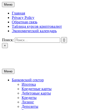
Перейти
Меню
к
содержимому
Главная
Privacy Policy
Обратная связь
Таблица курсов криптовалют
Экономический календарь
Поиск:
×
ctomk.ru
Портал о финансах
Меню
Банковский сектор
Ипотека
Кредитные карты
Дебетовые карты
Кредиты
Лизинг
Депозиты