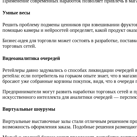
Применение современных наработок позволяет привлечь в маг
Умные весы
Решить проблему подмены ценников при взвешивании фруктов, 
помощью камеры и нейросетей определяет, какой продукт оказа
Бизнес-идея для торговли может состоять в разработке, поста
торговых сетей.
Видеоаналитика очередей
Ретейлеры давно задумались о способах ликвидации очередей в
ретейла: если потребитель на горьком опыте знает, что в магаз
бросают уже собранные корзины покупок, видя, что в очереди п
Предприниматели могут развить наработки торговых сетей и п
искусственного интеллекта для аналитики очередей — перспек
Виртуальные шоурумы
Виртуальные выставочные залы стали отличным решением про
возможность оформления заказа. Подобные решения размещают