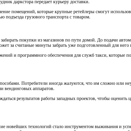
удник даркстора передает курьеру доставки.
ление помещений, которые крупные ретейлеры смогут использов
ю подъезда грузового транспорта с товаром.
бирать покупки из магазинов по пути домой. До подачи автомоб
 сможет за считаные минуты забрать уже подготовленный для него
ений и программного обеспечения для служб такси, которые позв
способами. Потребители иногда жалуются, что им сложно или неу
и вендинговых аппаратов.
ождаться результатов работы западных проектов, чтобы оценить 
ние новейших технологий стало инструментом выживания и усп