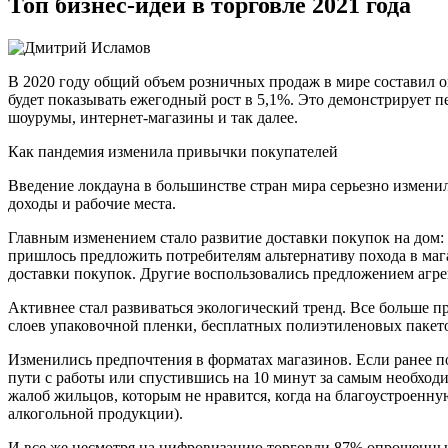
Топ бизнес-идей в торговле 2021 года
В 2020 году общий объем розничных продаж в мире составил ок
будет показывать ежегодный рост в 5,1%. Это демонстрирует п
шоурумы, интернет-магазины и так далее.
Как пандемия изменила привычки покупателей
Введение локдауна в большинстве стран мира серьезно изменил
доходы и рабочие места.
Главным изменением стало развитие доставки покупок на дом:
пришлось предложить потребителям альтернативу похода в маг
доставки покупок. Другие воспользовались предложением агре
Активнее стал развиваться экологический тренд. Все больше п
слоев упаковочной пленки, бесплатных полиэтиленовых пакет
Изменились предпочтения в форматах магазинов. Если ранее п
пути с работы или спустившись на 10 минут за самым необход
жалоб жильцов, которым не нравится, когда на благоустроенну
алкогольной продукции).
И все же несмотря на цифровизацию торговли 87% опрошенных 