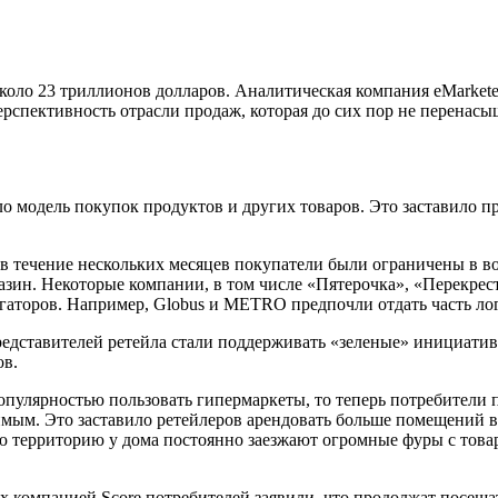
оло 23 триллионов долларов. Аналитическая компания eMarketer
ерспективность отрасли продаж, которая до сих пор не перенас
о модель покупок продуктов и других товаров. Это заставило п
 в течение нескольких месяцев покупатели были ограничены в 
азин. Некоторые компании, в том числе «Пятерочка», «Перекрес
гаторов. Например, Globus и METRO предпочли отдать часть ло
редставителей ретейла стали поддерживать «зеленые» инициатив
ов.
опулярностью пользовать гипермаркеты, то теперь потребители 
имым. Это заставило ретейлеров арендовать больше помещений в
ю территорию у дома постоянно заезжают огромные фуры с товар
компанией Score потребителей заявили, что продолжат посещат