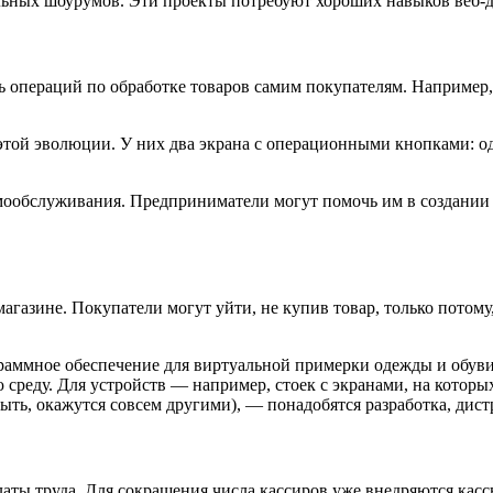
льных шоурумов. Эти проекты потребуют хороших навыков веб-д
ь операций по обработке товаров самим покупателям. Например,
й эволюции. У них два экрана с операционными кнопками: один
амообслуживания. Предприниматели могут помочь им в создании 
газине. Покупатели могут уйти, не купив товар, только потому,
граммное обеспечение для виртуальной примерки одежды и обув
 среду. Для устройств — например, стоек с экранами, на которы
ыть, окажутся совсем другими), — понадобятся разработка, дис
платы труда. Для сокращения числа кассиров уже внедряются ка