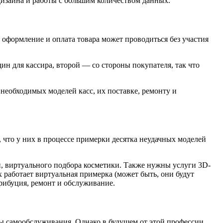
изайна и работы с большим количеством данных.
 оформление и оплата товара может проводиться без участия
 для кассира, второй — со стороны покупателя, так что
необходимых моделей касс, их поставке, ремонту и
 что у них в процессе примерки десятка неудачных моделей
и, виртуального подбора косметики. Также нужны услуги 3D-
х работает виртуальная примерка (может быть, они будут
трибуция, ремонт и обслуживание.
ссы самообслуживания. Однако в будущем от этой профессии