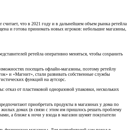
 считает, что в 2021 году и в дальнейшем объем рынка ретейла
ыщена и готова принимать новых игроков: небольшие магазины,
редставителей ретейла оперативно меняться, чтобы сохранить
возможностях посещать офлайн-магазины, поэтому ретейлу
ток» и «Магнит», стали развивать собственные службы
гистических функций на аутсорс.
ы: отказ от пластиковой одноразовой упаковки, нескольких
предпочитают приобретать продукты в магазинах у дома по
 жилых домах (в связи с этим им пришлось решать проблему
ами, а ближе к ночи у входа в магазин шумят покупатели
ь физические магазины. Для потребителей сам поход в