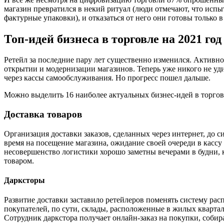
магазин превратился в некий ритуал (люди отмечают, что испы
фактурные упаковки), и отказаться от него они готовы только в
Топ-идей бизнеса в торговле на 2021 год
Ретейл за последние пару лет существенно изменился. Активн
открытии и модернизации магазинов. Теперь уже никого не уди
через кассы самообслуживания. Но прогресс пошел дальше.
Можно выделить 16 наиболее актуальных бизнес-идей в торгов
Доставка товаров
Организация доставки заказов, сделанных через интернет, до с
время на посещение магазина, ожидание своей очереди в кассу
несовершенство логистики хорошо заметны вечерами в будни, 
товаром.
Дарксторы
Развитие доставки заставило ретейлеров поменять систему рас
покупателей, по сути, склады, расположенные в жилых кварта
Сотрудник даркстора получает онлайн-заказ на покупки, собира