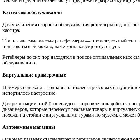
Малый и средний бизнес могут предложить разработку виртуа
Кассы самообслуживания
Для увеличения скорости обслуживания ретейлеры отдали част
кассира.
Так называемые кассы-трансформеры — промежуточный этап это
пользоваться ей можно, даже когда кассир отсутствует.
Ретейлеры до сих пор находятся в поиске оптимальных касс с
обслуживанию.
Виртуальные примерочные
Примерка одежды — одна из наиболее стрессовых ситуаций в ма
испортилось настроение.
Для реализации этой бизнес-идеи в торговле понадобится про
дизайнеров, которые перенесут реальные товары в виртуальную
похожи на стойки с виртуальными турами по музеям, а может б
Автономные магазины
Одной из главных статей затрат у ретейлеров является фонд о