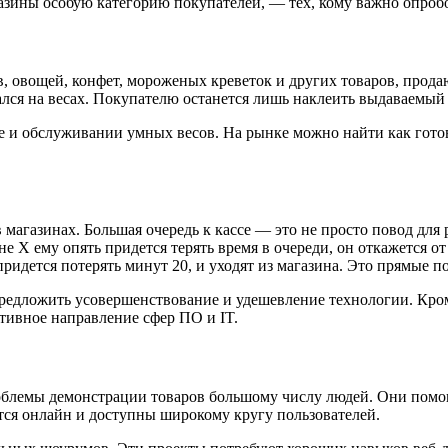
азины особую категорию покупателей, — тех, кому важно опроб
овощей, конфет, мороженых креветок и других товаров, продаю
лся на весах. Покупателю останется лишь наклеить выдаваемый с
вке и обслуживании умных весов. На рынке можно найти как гото
 магазинах. Большая очередь к кассе — это не просто повод для
ине X ему опять придется терять время в очереди, он откажется о
ридется потерять минут 20, и уходят из магазина. Это прямые п
редложить усовершенствование и удешевление технологии. Кром
тивное направление сфер ПО и IT.
блемы демонстрации товаров большому числу людей. Они помо
ся онлайн и доступны широкому кругу пользователей.