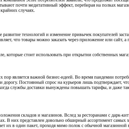
тывают почти медитативный эффект, перебирая на полках магази
 крайних случаях.
ое развитие технологий и изменение привычек покупателей зас
вляет, что товары можно заказать через приложение или сайт, а
ле, которые стоит использовать при открытии собственных мага
их пор является важной бизнес-идеей. Во время пандемии потреб
 и дорогу. Постоянный спрос на курьеров лишь подтверждает, чт
когда службы доставки вынуждены повышать тарифы, и даже так
положения складов и магазинов. Вслед за ресторанами с дарк-к
лах. В них представлен довольно обширный ассортимент самых х
ет их в один пакет, проходя мимо полок с обычной магазинной в