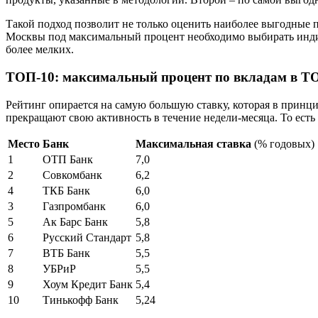
Такой подход позволит не только оценить наиболее выгодные п
Москвы под максимальный процент необходимо выбирать индив
более мелких.
ТОП-10: максимальный процент по вкладам в Т
Рейтинг опирается на самую большую ставку, которая в принци
прекращают свою активность в течение недели-месяца. То ес
Место
Банк
Максимальная ставка
(% годовых)
1
ОТП Банк
7,0
2
Совкомбанк
6,2
4
ТКБ Банк
6,0
3
Газпромбанк
6,0
5
Ак Барс Банк
5,8
6
Русский Стандарт
5,8
7
ВТБ Банк
5,5
8
УБРиР
5,5
9
Хоум Кредит Банк
5,4
10
Тинькофф Банк
5,24