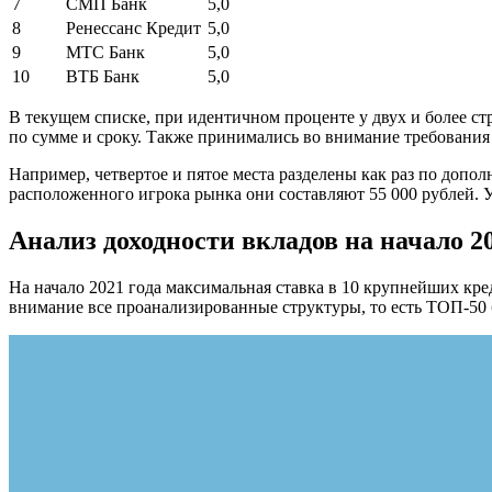
7
СМП Банк
5,0
8
Ренессанс Кредит
5,0
9
МТС Банк
5,0
10
ВТБ Банк
5,0
В текущем списке, при идентичном проценте у двух и более с
по сумме и сроку. Также принимались во внимание требования
Например, четвертое и пятое места разделены как раз по допо
расположенного игрока рынка они составляют 55 000 рублей. У
Анализ доходности вкладов на начало 20
На начало 2021 года максимальная ставка в 10 крупнейших кр
внимание все проанализированные структуры, то есть ТОП-50 б