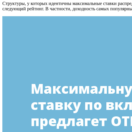
Структуры, у которых идентичны максимальные ставки распред
следующий рейтинг. В частности, доходность самых популярных