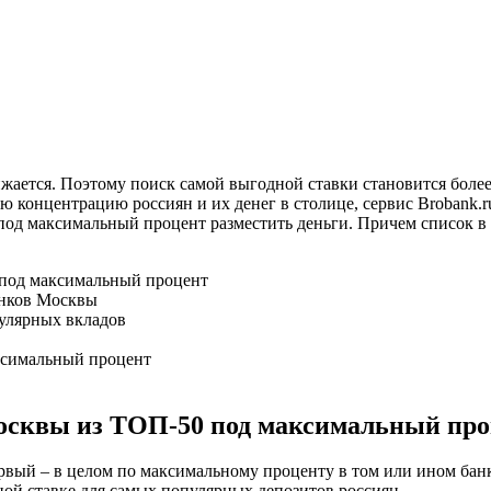
ижается. Поэтому поиск самой выгодной ставки становится боле
 концентрацию россиян и их денег в столице, сервис Brobank.r
под максимальный процент разместить деньги. Причем список в б
 под максимальный процент
анков Москвы
улярных вкладов
ксимальный процент
Москвы из ТОП-50 под максимальный пр
ервый – в целом по максимальному проценту в том или ином бан
ной ставке для самых популярных депозитов россиян.