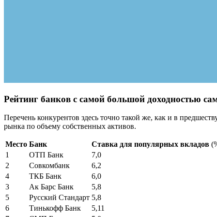
Рейтинг банков с самой большой доходностью с
Перечень конкурентов здесь точно такой же, как и в предшест
рынка по объему собственных активов.
Место
Банк
Ставка для популярных вкладов
(
1
ОТП Банк
7,0
2
Совкомбанк
6,2
4
ТКБ Банк
6,0
3
Ак Барс Банк
5,8
5
Русский Стандарт
5,8
6
Тинькофф Банк
5,11