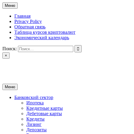
Перейти
Меню
к
содержимому
Главная
Privacy Policy
Обратная связь
Таблица курсов криптовалют
Экономический календарь
Поиск:
×
ctomk.ru
Портал о финансах
Меню
Банковский сектор
Ипотека
Кредитные карты
Дебетовые карты
Кредиты
Лизинг
Депозиты