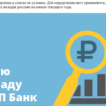
елены в списке не условно. Для определения мест применяется 
 вкладов россиян на начало текущего года.