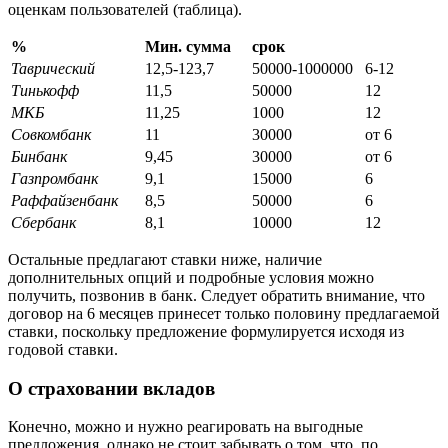
оценкам пользователей (таблица).
%
Мин. сумма
срок
Таврический
12,5-123,7
50000-1000000
6-12
Тинькофф
11,5
50000
12
МКБ
11,25
1000
12
Совкомбанк
11
30000
от 6
Бинбанк
9,45
30000
от 6
Газпромбанк
9,1
15000
6
Раффайзенбанк
8,5
50000
6
Сбербанк
8,1
10000
12
Остальные предлагают ставки ниже, наличие
дополнительных опций и подробные условия можно
получить, позвонив в банк. Следует обратить внимание, что
договор на 6 месяцев принесет только половину предлагаемой
ставки, поскольку предложение формулируется исходя из
годовой ставки.
О страховании вкладов
Конечно, можно и нужно реагировать на выгодные
предложения, однако не стоит забывать о том, что, по