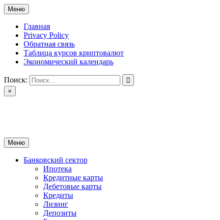
Перейти
Меню
к
содержимому
Главная
Privacy Policy
Обратная связь
Таблица курсов криптовалют
Экономический календарь
Поиск:
×
ctomk.ru
Портал о финансах
Меню
Банковский сектор
Ипотека
Кредитные карты
Дебетовые карты
Кредиты
Лизинг
Депозиты