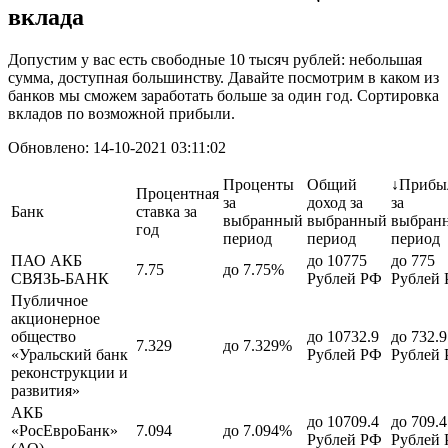
вклада
Допустим у вас есть свободные 10 тысяч рублей: небольшая
сумма, доступная большинству. Давайте посмотрим в каком из
банков мы сможем заработать больше за один год. Сортировка
вкладов по возможной прибыли.
Обновлено: 14-10-2021 03:11:02
Проценты
Общий
↓Прибы
Процентная
за
доход за
за
Банк
ставка за
выбранный
выбранный
выбран
год
период
период
период
ПАО АКБ
до 10775
до 775
7.75
до 7.75%
СВЯЗЬ-БАНК
Рублей РФ
Рублей
Публичное
акционерное
общество
до 10732.9
до 732.9
7.329
до 7.329%
«Уральский банк
Рублей РФ
Рублей
реконструкции и
развития»
АКБ
до 10709.4
до 709.4
«РосЕвроБанк»
7.094
до 7.094%
Рублей РФ
Рублей