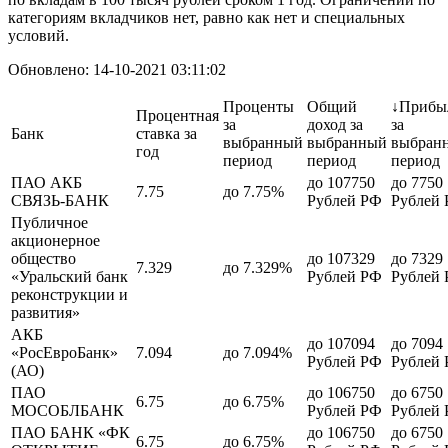
категориям вкладчиков нет, равно как нет и специальных
условий.
Обновлено: 14-10-2021 03:11:02
Проценты
Общий
↓Прибы
Процентная
за
доход за
за
Банк
ставка за
выбранный
выбранный
выбран
год
период
период
период
ПАО АКБ
до 107750
до 7750
7.75
до 7.75%
СВЯЗЬ-БАНК
Рублей РФ
Рублей
Публичное
акционерное
общество
до 107329
до 7329
7.329
до 7.329%
«Уральский банк
Рублей РФ
Рублей
реконструкции и
развития»
АКБ
до 107094
до 7094
«РосЕвроБанк»
7.094
до 7.094%
Рублей РФ
Рублей
(АО)
ПАО
до 106750
до 6750
6.75
до 6.75%
МОСОБЛБАНК
Рублей РФ
Рублей
ПАО БАНК «ФК
до 106750
до 6750
6.75
до 6.75%