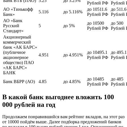
Банк ВТБ (ПАО)
5.25
до 5.25%
Рублей РФ
Рублей
АО «Тинькофф
до 10511.6
до 511.6
5.116
до 5.116%
Банк»
Рублей РФ
Рублей
АО «Банк
до 10500
до 500
Русский
5
до 5%
Рублей РФ
Рублей
Стандарт»
Акционерный
коммерческий
банк «АК БАРС»
(публичное
до 10495.1
до 495.1
4.951
до 4.951%
акционерное
Рублей РФ
Рублей
общество) ПАО
«АК БАРС»
БАНК
до 10485
до 485
Банк ВБРР (АО)
4.85
до 4.85%
Рублей РФ
Рублей
В какой банк выгоднее вложить 100
000 рублей на год
Продолжаем понравившийся вам рейтинг вкладов, на этот раз
от 10000 пойдём выше. Далее подборка предложений банков
по вкладам в 100 тысяч рублей сроком 1 год. Ограничений по