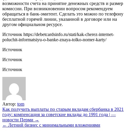
возможности счета на принятие денежных средств и размер
комиссии. При возникновении вопросом рекомендуем
обращаться в банк-эмитент. Сделать это можно по телефону
бесплатной горячей линии, указанной в договоре или на
другом официальном ресурсе.
Источник
https://debetcardsinfo.ru/stati/kak-cherez-internet-
poluchit-informatsiyu-o-banke-znaya-tolko-nomer-karty/
Источник
Источник
Источник
Автор:
tom
Навигация
Как получить выплаты по старым вкладам сбербанка в 2021
году: компенсация за советские вклады до 1991 года | —
по
новости Перми →
записям
← Летний бизнес с минимальными вложениями