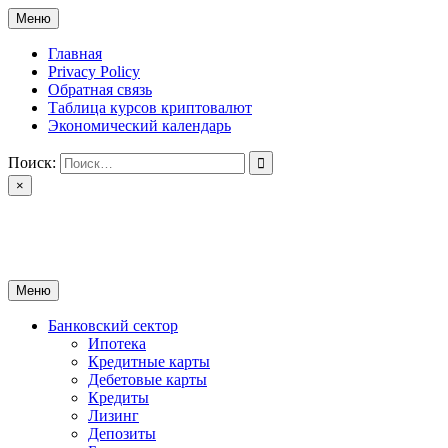
Перейти
Меню
к
содержимому
Главная
Privacy Policy
Обратная связь
Таблица курсов криптовалют
Экономический календарь
Поиск:
×
ctomk.ru
Портал о финансах
Меню
Банковский сектор
Ипотека
Кредитные карты
Дебетовые карты
Кредиты
Лизинг
Депозиты