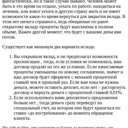
фантастически, но и такие случаи бывают. Человек может
быть в это время на отдыхе, уехать по работе, находиться на
лечении, или вовсе уехать в другую страну жить и не имеет
возможности какое-то время вернуться для закрытия вклада. В
этом нет ничего страшного, ведь обещанные по ранее
открытому вкладу проценты будут выплачены в полном
объеме. Важен другой момент: что будет с вашими деньгами
потом.
Существует как минимум два варианта исхода:
Вы открывали вклад, и он предполагал возможность
пролонгации , тогда, если условия не поменялись, ваш
договор продлят на тех же условиях. Если начисляемые
проценты уменьшены по новому соглашению, значит и
ваш договор будет оформлен с меньшей процентной
ставкой чем в прошлый раз. Если вам пока не нужны
деньги, можете оставить депозит, если нет – расторгнуть
договор и вернуть деньги с процентной ставкой 0,01%.
Если используемого вами депозитного предложения
больше нет , тогда деньги сразу переведут на
специальный счет, на котором они будут храниться по
ставке «до востребования» до момента обращения
клиента.
Не забывайте, что некоторые банки за ведение счета «до