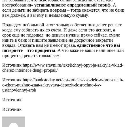
востребования»
устанавливают определенный тариф
. А
если деньги не забирать вовремя – тогда окажется, что не банк
вам должен, а вы ему и немаленькую сумму.
Подведем небольшой итог: только собственник денег решает,
когда ему забирать их со счета. И даже если это депозит, а
срок еще не подошел, но деньги нужны прямо сейчас, смело
идите в банк и пишите заявление на досрочное закрытие
вклада. Отказать вам не имеют права,
единственное что вы
потеряете – это проценты
. А что важнее ваши наличные или
проценты, решать только вам.
Источник
https://www.sravni.ru/text/lichnyj-opyt-ja-zakryla-vklad-
cherez-internet-i-dengi-propali/
Источник
https://bankstoday.net/last-articles/vse-delo-v-protsentah-
o-chem-nuzhno-znat-zakryvaya-depozit-dosrochno-i-v-
ustanovlennyj-srok
Источник
Источник