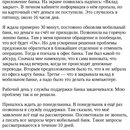
приложение банка. На экране появилась надпись: «Вклад
закрыт». В личном кабинете информация о нём пропала, но
на карточный счёт деньги не поступили. Это случилось в
пятницу, около 16 часов дня.
Я ждала примерно 30 минут, постоянно обновляя мобильный
банк, но деньги на счёт не приходили. Позвонила на горячую
линию банка. Там у меня приняли обращение и пообещали,
что всё будет «Ок». Но для ускорения решения проблемы
предложили обратиться в ближайшее отделение и отменить
операцию. Тогда я поехала в офис банка. Там был какой-то
абсурд. Сначала мне намекнули, что я сама виновата, что
закрыла вклад вечером, когда не происходят денежные
переводы. Вторым предположением было то, что я не забрала
из офиса карту банка. Третье — что я закрывала вклад в
мобильном банке, а надо было это делать на компьютере.
Рабочий день у службы поддержки банка заканчивался. Мою
проблему так и не решили.
Пришлось ждать до понедельника. В понедельник я ещё раз
позвонила в службу поддержки. Там сказали, что моё
заявление всё ещё на рассмотрении. Посоветовали не звонить,
а писать все запросы через мобильный банк. Такие запросы
рассматриваются в течение 10 дней.