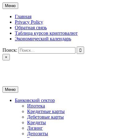
Перейти
Меню
к
содержимому
Главная
Privacy Policy
Обратная связь
Таблица курсов криптовалют
Экономический календарь
Поиск:
×
ctomk.ru
Портал о финансах
Меню
Банковский сектор
Ипотека
Кредитные карты
Дебетовые карты
Кредиты
Лизинг
Депозиты