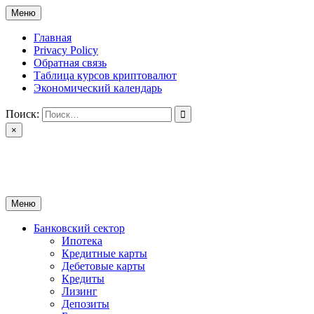
Перейти
Меню
к
содержимому
Главная
Privacy Policy
Обратная связь
Таблица курсов криптовалют
Экономический календарь
Поиск:
×
ctomk.ru
Портал о финансах
Меню
Банковский сектор
Ипотека
Кредитные карты
Дебетовые карты
Кредиты
Лизинг
Депозиты