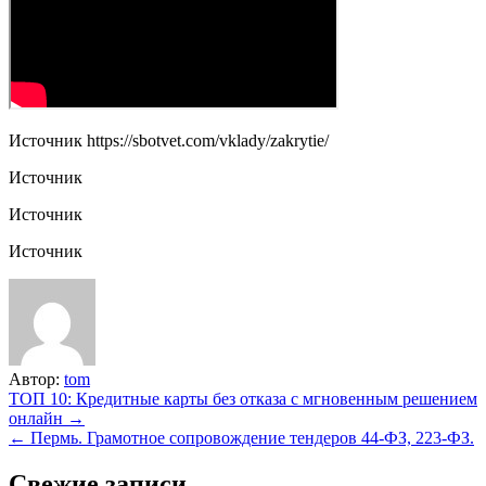
Источник
https://sbotvet.com/vklady/zakrytie/
Источник
Источник
Источник
Автор:
tom
Навигация
ТОП 10: Кредитные карты без отказа с мгновенным решением
онлайн →
по
← Пермь. Грамотное сопровождение тендеров 44-ФЗ, 223-ФЗ.
записям
Свежие записи