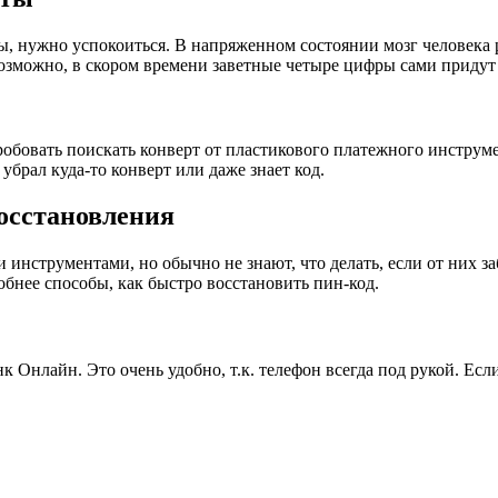
ы, нужно успокоиться. В напряженном состоянии мозг человека 
озможно, в скором времени заветные четыре цифры сами придут 
обовать поискать конверт от пластикового платежного инструмен
 убрал куда-то конверт или даже знает код.
осстановления
нструментами, но обычно не знают, что делать, если от них за
обнее способы, как быстро восстановить пин-код.
нлайн. Это очень удобно, т.к. телефон всегда под рукой. Если 