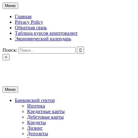
Перейти
Меню
к
содержимому
Главная
Privacy Policy
Обратная связь
Таблица курсов криптовалют
Экономический календарь
Поиск:
×
ctomk.ru
Портал о финансах
Меню
Банковский сектор
Ипотека
Кредитные карты
Дебетовые карты
Кредиты
Лизинг
Депозиты