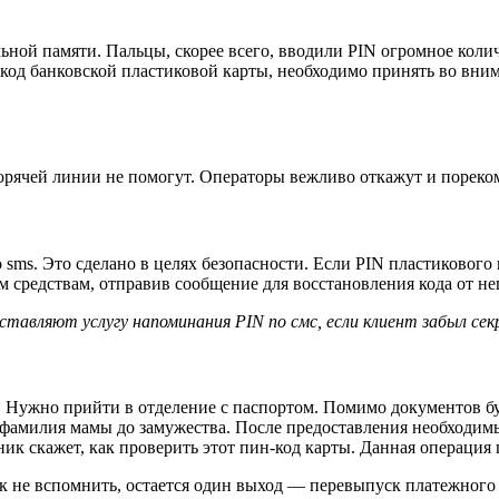
льной памяти. Пальцы, скорее всего, вводили PIN огромное колич
н код банковской пластиковой карты, необходимо принять во вни
орячей линии не помогут. Операторы вежливо откажут и пореком
sms. Это сделано в целях безопасности. Если PIN пластикового
средствам, отправив сообщение для восстановления кода от не
ставляют услугу напоминания PIN по смс, если клиент забыл сек
и. Нужно прийти в отделение с паспортом. Помимо документов бу
т фамилия мамы до замужества. После предоставления необходим
ик скажет, как проверить этот пин-код карты. Данная операция 
ак не вспомнить, остается один выход — перевыпуск платежного 