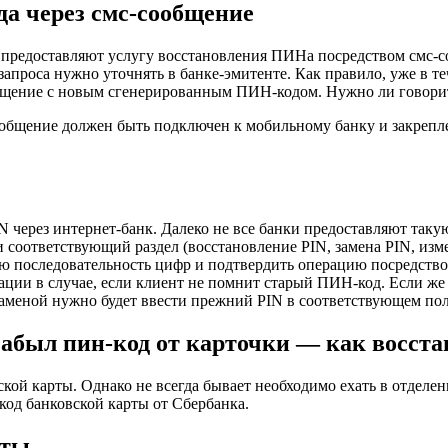
да через смс-сообщение
 предоставляют услугу восстановления ПИНа посредством смс-
запроса нужно уточнять в банке-эмитенте. Как правило, уже в т
бщение с новым сгенерированным ПИН-кодом. Нужно ли говорить
сообщение должен быть подключен к мобильному банку и закрепл
 через интернет-банк. Далеко не все банки предоставляют такую
 соответствующий раздел (восстановление PIN, замена PIN, изме
ую последовательность цифр и подтвердить операцию посредство
ции в случае, если клиент не помнит старый ПИН-код. Если же 
 заменой нужно будет ввести прежний PIN в соответствующем пол
 забыл пин-код от карточки — как восст
ской карты. Однако не всегда бывает необходимо ехать в отделе
-код банковской карты от Сбербанка.
рты