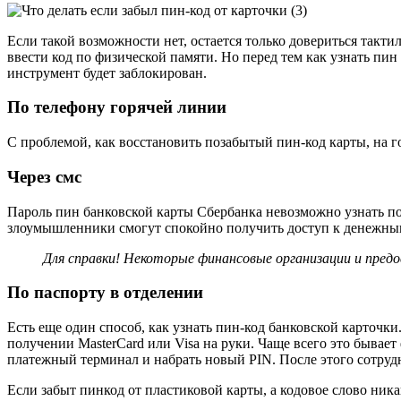
Если такой возможности нет, остается только довериться такти
ввести код по физической памяти. Но перед тем как узнать пи
инструмент будет заблокирован.
По телефону горячей линии
С проблемой, как восстановить позабытый пин-код карты, на г
Через смс
Пароль пин банковской карты Сбербанка невозможно узнать по 
злоумышленники смогут спокойно получить доступ к денежным 
Для справки! Некоторые финансовые организации и предо
По паспорту в отделении
Есть еще один способ, как узнать пин-код банковской карточк
получении MasterCard или Visa на руки. Чаще всего это бывае
платежный терминал и набрать новый PIN. После этого сотрудн
Если забыт пинкод от пластиковой карты, а кодовое слово ник