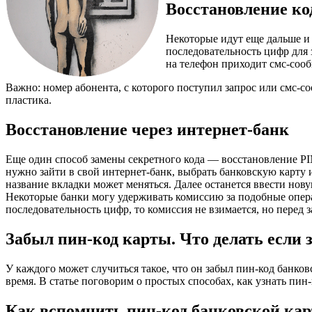
Восстановление ко
Некоторые идут еще дальше и
последовательность цифр для 
на телефон приходит смс-соо
Важно: номер абонента, с которого поступил запрос или смс-
пластика.
Восстановление через интернет-банк
Еще один способ замены секретного кода — восстановление PIN
нужно зайти в свой интернет-банк, выбрать банковскую карту и
название вкладки может меняться. Далее останется ввести нов
Некоторые банки могу удерживать комиссию за подобные опера
последовательность цифр, то комиссия не взимается, но перед
Забыл пин-код карты. Что делать если
У каждого может случиться такое, что он забыл пин-код банков
время. В статье поговорим о простых способах, как узнать пин
Как вспомнить пин-код банковской ка