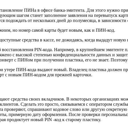
новление ПИНа в офисе банка-эмитента. Для этого нужно прийт
ующим шагом станет заполнение заявления на перевыпуск карты в
ся подождать от нескольких дней до полумесяца, в зависимости 
ежним, но номер самой карты будет новым, как и ПИН-код.
оступные средства в кассе, не дожидаясь, когда выдадут новую 
восстановления PIN-кода. Например, в крупнейшем эмитенте пла
опряжено с высокой степенью конфиденциальности данных и защ
онверт с ПИНом при получении пластика, его не знает. Поэтому
и утере ПИН-кода выдают новый. Владелец пластика должен при
ерт с новым ПИН-кодом для прежней карточки.
ищают средства своих вкладчиков. В некоторых организациях м
клиентов. Сделать это просто, связываемся с оператором служб
а проверяют, спрашивают кодовое слово или другую секретную
рты, примерную дату оформления. После проверки персональных
рая продиктует новый PIN -код к старому пластику.