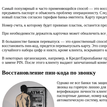
Самый популярный и часто применяющийся способ — это восста
предъявить паспорт и объяснить проблему операционисту. След
новый пластик согласно тарифам банка-эмитента. Карту придет
Номер счета, к которому будет привязан пластик, останется пр
При необходимости держатель карточки может обналичить все д
В большинстве банков перевыпуск — это единственный способ 
восстановить пин-код, придется перевыпускать карту. Это с
случайного набора цифр и никто, кроме клиента, вскрывшего к
В некоторых организациях, например, в КредитЕвропаБанке пр
о замене PIN. После этого клиенту выдают запечатанный конв
Восстановление пин-кода по звонку
Однако не все банки так защ
звонка на горячую линию для 
верификации личности клиент
паспортные данные, номер ка
автоматическую систему, кото