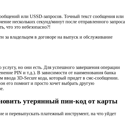
сообщений или USSD-запросов. Точный текст сообщения или
ечение нескольких секунд/минут после отправленного запроса
, что это небезопасно?!
ен за владельцем в договоре на выпуск и обслуживание
 услугу, но они есть. Для успешного завершения операции
нение PIN и т.д.). В зависимости от наименования банка
м ввода 3D-Secure кода, который придет в смс-сообщении.
он его помнит и просто хочет выбрать другую
е.
ановить утерянный пин-код от карты
ние и перевыпускать платежный инструмент, на что уйдет