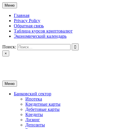
Перейти
Меню
к
содержимому
Главная
Privacy Policy
Обратная связь
Таблица курсов криптовалют
Экономический календарь
Поиск:
×
ctomk.ru
Портал о финансах
Меню
Банковский сектор
Ипотека
Кредитные карты
Дебетовые карты
Кредиты
Лизинг
Депозиты