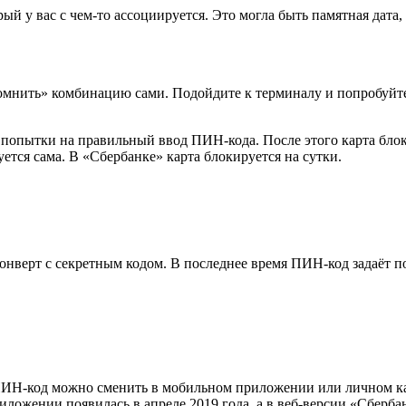
й у вас с чем-то ассоциируется. Это могла быть памятная дата,
мнить» комбинацию сами. Подойдите к терминалу и попробуйте в
 попытки на правильный ввод ПИН-кода. После этого карта блоки
уется сама. В «Сбербанке» карта блокируется на сутки.
конверт с секретным кодом. В последнее время ПИН-код задаёт п
ИН-код можно сменить в мобильном приложении или личном каби
ожении появилась в апреле 2019 года, а в веб-версии «Сбербан