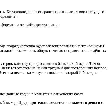
ить. Безусловно, такая операция предполагает ввод текущего
дразделе.
информации от киберпреступников.
ода подряд карточка будет заблокирована и изъята (банкомат
ки дают возможность обнулять число неправильно введённых
 утерян, клиенту придётся идти в банковский офис. Там он
, является ответом на некий трудный для посторонних вопрос,
сего за несколько минут он поменяет старый PIN-код на
о: данные коды не хранятся в банковских базах.
ный выход.
Предварительно желательно вывести деньги с