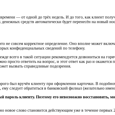
времени — от одной до трёх недель. И до того, как клиент пол
ок денежных средств автоматически будет перенесён на новый нос
 это не совсем корректное определение. Оно вполне может включ
оторых конфиденциальных сведений по телефону.
Прежде всего в такой ситуации рекомендуется дозвониться на го
жно просто ответить на вопрос, и этот ответ как раз и окажется
ожет вызвать справедливые подозрения.
орого был вручён клиенту при оформлении карточки. В подобном
р, ему следует обратиться в банковский филиал (желательно имен
й пароль клиенту. Поэтому его невозможно восстановить, м
но новое слово становится действующим уже в течение первых 2