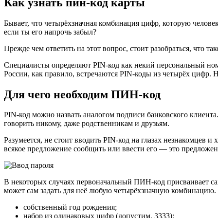
Как узнать пин-код карты
Бывает, что четырёхзначная комбинация цифр, которую человек
если ты его напрочь забыл?
Прежде чем ответить на этот вопрос, стоит разобраться, что т
Специалисты определяют PIN-код как некий персональный номер
России, как правило, встречаются PIN-коды из четырёх цифр.
Для чего необходим ПИН-код
PIN-код можно назвать аналогом подписи банковского клиента.
говорить никому, даже родственникам и друзьям.
Разумеется, не стоит вводить PIN-код на глазах незнакомцев и
всякое предложение сообщить или ввести его — это предложен
В некоторых случаях первоначальный ПИН-код присваивает сам
может сам задать для неё любую четырёхзначную комбинацию.
собственный год рождения;
набор из одинаковых цифр (допустим, 3333);