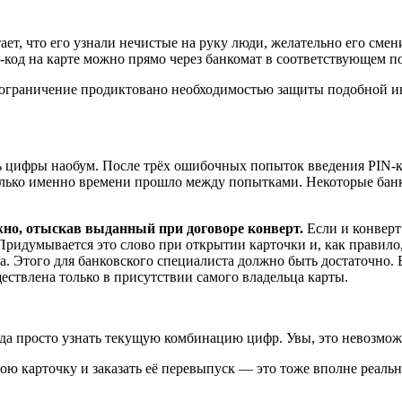
ает, что его узнали нечистые на руку люди, желательно его смен
код на карте можно прямо через банкомат в соответствующем по
о ограничение продиктовано необходимостью защиты подобной 
дить цифры наобум. После трёх ошибочных попыток введения PIN-к
сколько именно времени прошло между попытками. Некоторые бан
жно, отыскав выданный при договоре конверт.
Если и конверт
 Придумывается это слово при открытии карточки и, как правило
 Этого для банковского специалиста должно быть достаточно. В
ествлена только в присутствии самого владельца карты.
да просто узнать текущую комбинацию цифр. Увы, это невозможн
ою карточку и заказать её перевыпуск — это тоже вполне реаль