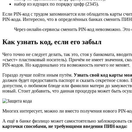
набор из идущих по порядку цифр (2345).
Если PIN-код с трудом запоминается или обладатель карты счит
PIN-кода. Интересно, что в определённых банках сменить ПИН-
Через онлайн-сервисы сменить PIN-код невозможно. Эт
Как узнать код, если его забыл
Чего точно не следует делать, так это, стоя у банкомата, вво
«съест» пластиковый носитель). Причём не имеет значения, 
PIN-кодов. Но кардинально эта возможность ничего не меняет.
Гораздо лучше пойти иным путём.
Узнать свой код карты мо
должен будет предоставить паспорт и сказать секретное слово.
допустим, о любимом блюде или фамилии матери до замужества.
новый. Стоит добавить, что данная процедура может быть осущ
Многих интересует, можно ли вместо получения нового PIN-ко
А ещё в банке физлицо может самостоятельно заблокировать св
карточки способами, не требующими введения ПИН-кода: