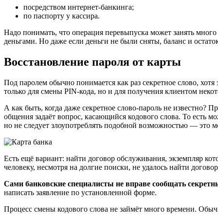
посредством интернет-банкинга;
по паспорту у кассира.
Надо понимать, что операция перевыпуска может занять много 
деньгами. Но даже если деньги не были сняты, баланс и остат
Восстановление пароля от карты
Под паролем обычно понимается как раз секретное слово, хотя
только для смены PIN-кода, но и для получения клиентом нек
А как быть, когда даже секретное слово-пароль не известно? 
общения задаёт вопрос, касающийся кодового слова. То есть мо
но не следует злоупотреблять подобной возможностью — это м
Есть ещё вариант: найти договор обслуживания, экземпляр кот
человеку, несмотря на долгие поиски, не удалось найти догово
Сами банковские специалисты не вправе сообщать секретны
написать заявление по установленной форме.
Процесс смены кодового слова не займёт много времени. Обыч