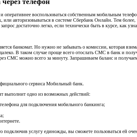
 через телефон
 и оперативнее воспользоваться собственным мобильным телефон
 или авторизовываться в системе Сбербанк Онлайн. Тем более, 
 запрос достаточно легко, если технически быть в курсе, как уз
ется банкомат. Но нужно не забывать о комиссии, которая взим
далеко. В таком случае проще всего отослать СМС в банк и получ
рез СМС можно всего за минуту. Запрашиваем баланс и получаем 
 официального сервиса Мобильный банк.
ент выполнит одно из возможных действий:
 телефона для подключения мобильного банкинга;
а;
нтернете.
ато подключив услугу единожды, вы сможете пользоваться ей оче