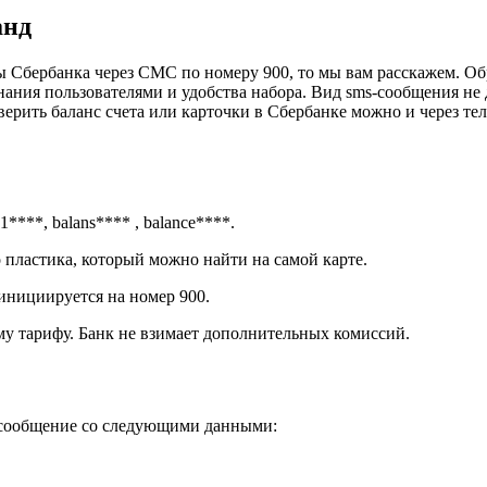
анд
ты Сбербанка через СМС по номеру 900, то мы вам расскажем. О
ния пользователями и удобства набора. Вид sms-сообщения не д
рить баланс счета или карточки в Сбербанке можно и через теле
***, balans**** , balance****.
 пластика, который можно найти на самой карте.
 инициируется на номер 900.
у тарифу. Банк не взимает дополнительных комиссий.
е сообщение со следующими данными: