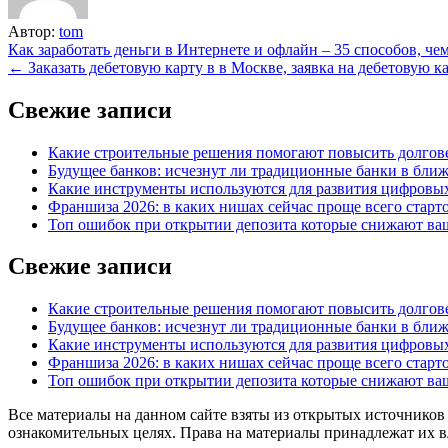
Автор:
tom
Навигация
Как заработать деньги в Интернете и офлайн – 35 способов, ч
← Заказать дебетовую карту в в Москве, заявка на дебетовую к
по
записям
Свежие записи
Какие строительные решения помогают повысить долгове
Будущее банков: исчезнут ли традиционные банки в бли
Какие инструменты используются для развития цифровы
Франшиза 2026: в каких нишах сейчас проще всего старто
Топ ошибок при открытии депозита которые снижают ваш
Свежие записи
Какие строительные решения помогают повысить долгове
Будущее банков: исчезнут ли традиционные банки в бли
Какие инструменты используются для развития цифровы
Франшиза 2026: в каких нишах сейчас проще всего старто
Топ ошибок при открытии депозита которые снижают ваш
Все материалы на данном сайте взяты из открытых источников
ознакомительных целях. Права на материалы принадлежат их в