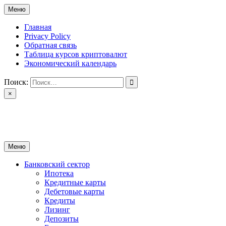
Перейти
Меню
к
содержимому
Главная
Privacy Policy
Обратная связь
Таблица курсов криптовалют
Экономический календарь
Поиск:
×
ctomk.ru
Портал о финансах
Меню
Банковский сектор
Ипотека
Кредитные карты
Дебетовые карты
Кредиты
Лизинг
Депозиты