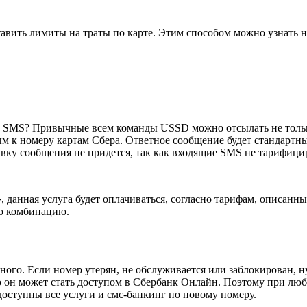
авить лимиты на траты по карте. Этим способом можно узнать не
равки SMS? Привычные всем команды USSD можно отсылать не то
ым к номеру картам Сбера. Ответное сообщение будет стандартны
авку сообщения не придется, так как входящие SMS не тарифици
 данная услуга будет оплачиваться, согласно тарифам, описанн
ую комбинацию.
ого. Если номер утерян, не обслуживается или заблокирован, 
 то он может стать доступом в Сбербанк Онлайн. Поэтому при л
доступны все услуги и смс-банкинг по новому номеру.