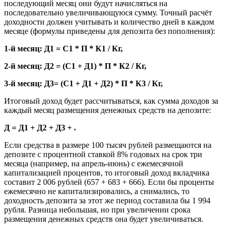
последующий месяц они будут начисляться на
последовательно увеличивающуюся сумму. Точный расчёт
доходности должен учитывать и количество дней в каждом
месяце (формулы приведены для депозита без пополнения):
1-й месяц: Д1 = С1 * П * К1 / Кг,
2-й месяц: Д2 = (С1 + Д1) * П * К2 / Кг,
3-й месяц: Д3= (С1 + Д1 + Д2) * П * К3 / Кг,
Итоговый доход будет рассчитываться, как сумма доходов за
каждый месяц размещения денежных средств на депозите:
Д = Д1 + Д2 + Д3 + .
Если средства в размере 100 тысяч рублей размещаются на
депозите с процентной ставкой 8% годовых на срок три
месяца (например, на апрель-июнь) с ежемесячной
капитализацией процентов, то итоговый доход вкладчика
составит 2 006 рублей (657 + 683 + 666). Если бы проценты
ежемесячно не капитализировались, а снимались, то
доходность депозита за этот же период составила бы 1 994
рубля. Разница небольшая, но при увеличении срока
размещения денежных средств она будет увеличиваться.