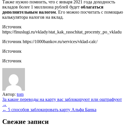
Также нужно помнить, что с января 2021 года доходность
вкладов более 1 миллиона рублей будет
облагаться
дополнительным налогом
. Его можно посчитать с помощью
калькулятора налогов на вклад.
Источник
https://finuslugi.ru/vklady/stat_kak_rasschitat_procenty_po_vkladu
Источник
https://1000bankov.ru/services/vklad-calc/
Источник
Источник
Автор:
tom
Навигация
За какие переводы на карту вас заблокируют или оштрафуют
→
по
← 5 способов заблокировать карту Альфа Банка
записям
Свежие записи