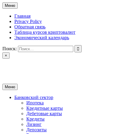
Перейти
Меню
к
содержимому
Главная
Privacy Policy
Обратная связь
Таблица курсов криптовалют
Экономический календарь
Поиск:
×
ctomk.ru
Портал о финансах
Меню
Банковский сектор
Ипотека
Кредитные карты
Дебетовые карты
Кредиты
Лизинг
Депозиты