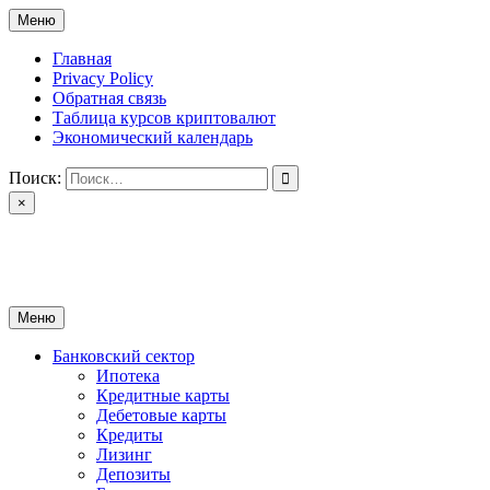
Перейти
Меню
к
содержимому
Главная
Privacy Policy
Обратная связь
Таблица курсов криптовалют
Экономический календарь
Поиск:
×
ctomk.ru
Портал о финансах
Меню
Банковский сектор
Ипотека
Кредитные карты
Дебетовые карты
Кредиты
Лизинг
Депозиты