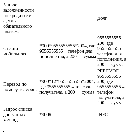
Запрос
задолженности
по кредитке и
—
Долг
суммы
обязательного
платежа
9555555555
200, где
*900*9555555555*200#, где
Оплата
9555555555 –
9555555555 – телефон для
мобильного
телефон для
пополнения, а 200 — сумма
пополнения, а
200 — сумма
PEREVOD
9555555555
*900*12*9555555555*200#,
200, где
Перевод по
где 9555555555 – телефон
9555555555 –
номеру телефона
получателя, а 200 — сумма
телефон
получателя, а
200 — сумма
Запрос списка
доступных
*900#
INFO
команд