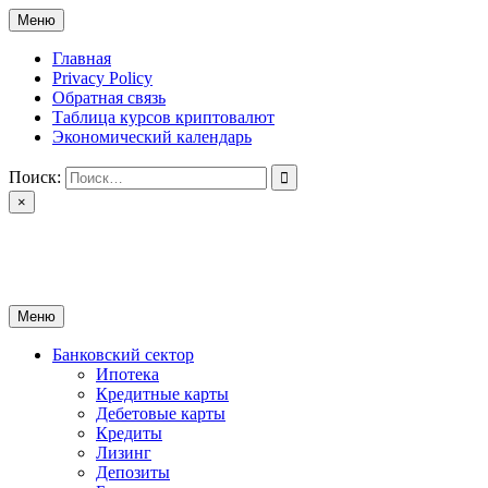
Перейти
Меню
к
содержимому
Главная
Privacy Policy
Обратная связь
Таблица курсов криптовалют
Экономический календарь
Поиск:
×
ctomk.ru
Портал о финансах
Меню
Банковский сектор
Ипотека
Кредитные карты
Дебетовые карты
Кредиты
Лизинг
Депозиты