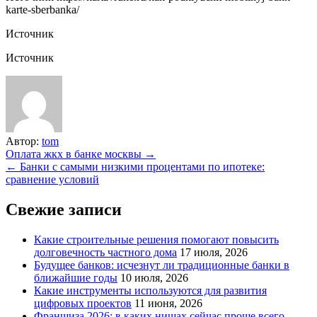
karte-sberbanka/
Источник
Источник
Автор:
tom
Навигация
Оплата жкх в банке москвы →
← Банки с самыми низкими процентами по ипотеке:
по
сравнение условий
записям
Свежие записи
Какие строительные решения помогают повысить
долговечность частного дома
17 июля, 2026
Будущее банков: исчезнут ли традиционные банки в
ближайшие годы
10 июля, 2026
Какие инструменты используются для развития
цифровых проектов
11 июня, 2026
Франшиза 2026: в каких нишах сейчас проще всего