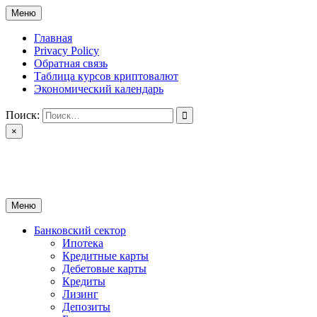
Перейти
Меню
к
содержимому
Главная
Privacy Policy
Обратная связь
Таблица курсов криптовалют
Экономический календарь
Поиск:
×
ctomk.ru
Портал о финансах
Меню
Банковский сектор
Ипотека
Кредитные карты
Дебетовые карты
Кредиты
Лизинг
Депозиты