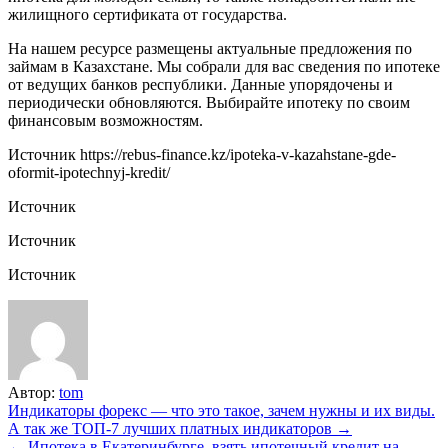
жилищного сертификата от государства.
На нашем ресурсе размещены актуальные предложения по
займам в Казахстане. Мы собрали для вас сведения по ипотеке
от ведущих банков республики. Данные упорядочены и
периодически обновляются. Выбирайте ипотеку по своим
финансовым возможностям.
Источник
https://rebus-finance.kz/ipoteka-v-kazahstane-gde-
oformit-ipotechnyj-kredit/
Источник
Источник
Источник
Автор:
tom
Навигация
Индикаторы форекс — что это такое, зачем нужны и их виды.
А так же ТОП-7 лучших платных индикаторов →
по
← Ипотека в Екатеринбурге, взять ипотечный кредит на