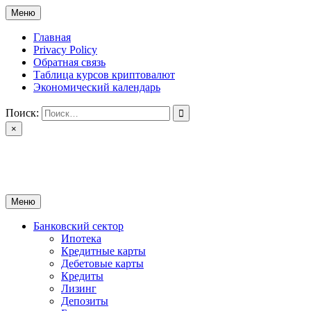
Перейти
Меню
к
содержимому
Главная
Privacy Policy
Обратная связь
Таблица курсов криптовалют
Экономический календарь
Поиск:
×
ctomk.ru
Портал о финансах
Меню
Банковский сектор
Ипотека
Кредитные карты
Дебетовые карты
Кредиты
Лизинг
Депозиты