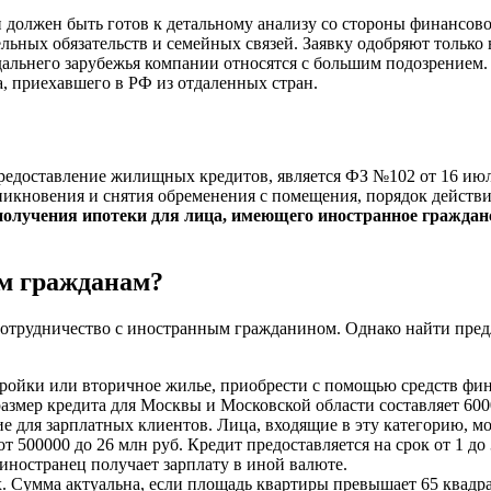
 должен быть готов к детальному анализу со стороны финансово
ьных обязательств и семейных связей. Заявку одобряют только 
дальнего зарубежья компании относятся с большим подозрение
, приехавшего в РФ из отдаленных стран.
доставление жилищных кредитов, является ФЗ №102 от 16 июля
никновения и снятия обременения с помещения, порядок действ
получения ипотеки для лица, имеющего иностранное граждан
м гражданам?
 сотрудничество с иностранным гражданином. Однако найти пред
ойки или вторичное жилье, приобрести с помощью средств фин
змер кредита для Москвы и Московской области составляет 6000
 для зарплатных клиентов. Лица, входящие в эту категорию, мо
 500000 до 26 млн руб. Кредит предоставляется на срок от 1 до 
 иностранец получает зарплату в иной валюте.
 Сумма актуальна, если площадь квартиры превышает 65 квадрат