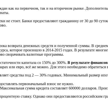
ан как на первичном, так и на вторичном рынке. Дополнительн
мнаты.
ки не стоит. Банки предоставляют гражданину от 30 до 90 суток
ово.
рока возврата денежных средств и полученной суммы. В среднем
рса, которое произошло в 2014-2015 годах. В результате многие
ово сворачивать валютные программы.
статочности капитала со 150% до 300%.
В результате финансо
рах или евро, всё же можно. Для этого необходимо обратиться в
ляет средства под 2 — 30% годовых. Минимальный размер ипот
доставлять первоначальный взнос не нужно.
Максимальная сумма кредита составляет 600000 долларов. Произв
процентную ставку. Однако они предоставляются российским гр