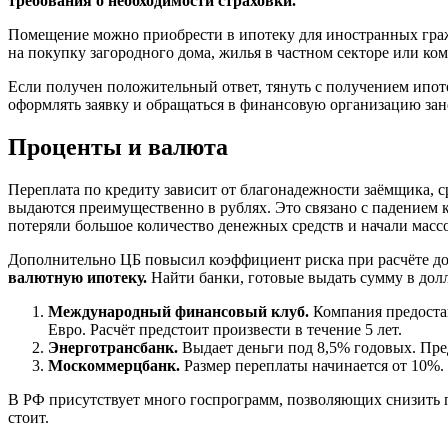
требования о необходимости страховки.
Помещение можно приобрести в ипотеку для иностранных гражд
на покупку загородного дома, жилья в частном секторе или ко
Если получен положительный ответ, тянуть с получением ипоте
оформлять заявку и обращаться в финансовую организацию зан
Проценты и валюта
Переплата по кредиту зависит от благонадежности заёмщика, с
выдаются преимущественно в рублях. Это связано с падением ку
потеряли большое количество денежных средств и начали масс
Дополнительно ЦБ повысил коэффициент риска при расчёте до
валютную ипотеку.
Найти банки, готовые выдать сумму в долла
Международный финансовый клуб.
Компания предостав
Евро. Расчёт предстоит произвести в течение 5 лет.
Энерготрансбанк.
Выдает деньги под 8,5% годовых. Пре
Москоммерцбанк.
Размер переплаты начинается от 10%. 
В РФ присутствует много госпрограмм, позволяющих снизить 
стоит.