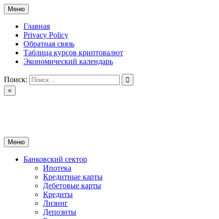
Перейти
Меню
к
содержимому
Главная
Privacy Policy
Обратная связь
Таблица курсов криптовалют
Экономический календарь
Поиск:
×
ctomk.ru
Портал о финансах
Меню
Банковский сектор
Ипотека
Кредитные карты
Дебетовые карты
Кредиты
Лизинг
Депозиты