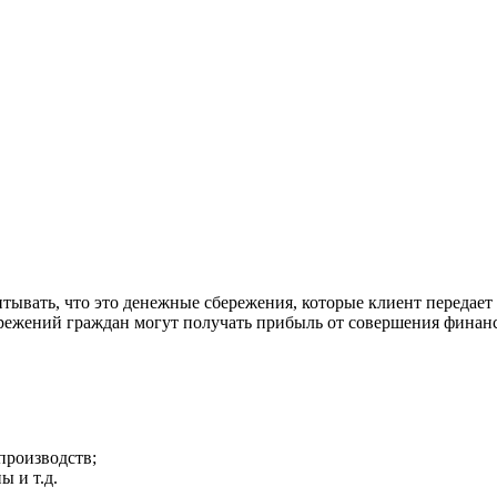
учитывать, что это денежные сбережения, которые клиент переда
ережений граждан могут получать прибыль от совершения финан
производств;
 и т.д.