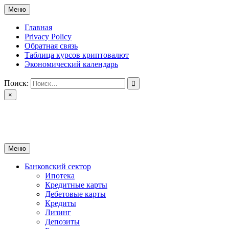
Перейти
Меню
к
содержимому
Главная
Privacy Policy
Обратная связь
Таблица курсов криптовалют
Экономический календарь
Поиск:
×
ctomk.ru
Портал о финансах
Меню
Банковский сектор
Ипотека
Кредитные карты
Дебетовые карты
Кредиты
Лизинг
Депозиты