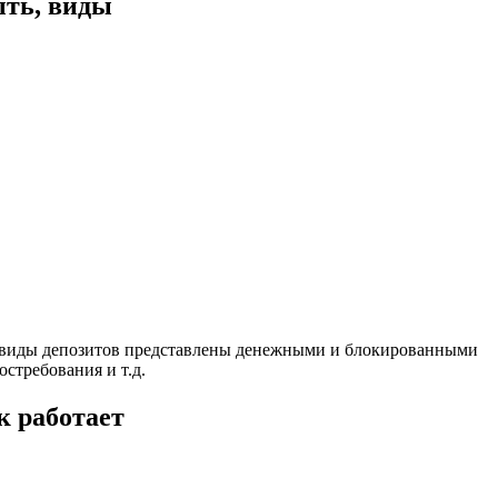
ыть, виды
е виды депозитов представлены денежными и блокированными
стребования и т.д.
к работает