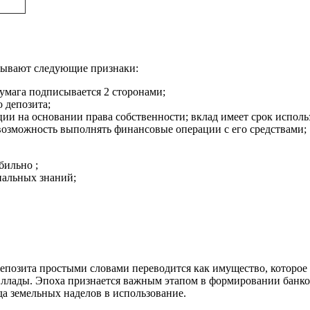
итывают следующие признаки:
умага подписывается 2 сторонами;
 депозита;
ации на основании права собственности; вклад имеет срок исполь
возможность выполнять финансовые операции с его средствами;
бильно ;
иальных знаний;
епозита простыми словами переводится как имущество, которое 
Эллады. Эпоха признается важным этапом в формировании банк
а земельных наделов в использование.