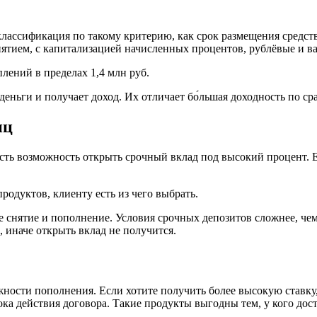
классификация по такому критерию, как срок размещения средств
ятием, с капитализацией начисленных процентов, рублёвые и в
лений в пределах 1,4 млн руб.
деньги и получает доход. Их отличает бо́льшая доходность по с
иц
ь возможность открыть срочный вклад под высокий процент. Есл
одуктов, клиенту есть из чего выбрать.
снятие и пополнение. Условия срочных депозитов сложнее, чем
 иначе открыть вклад не получится.
жности пополнения. Если хотите получить более высокую ставку
ока действия договора. Такие продукты выгодны тем, у кого дос