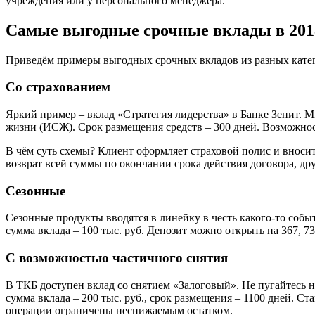
учреждения или у персонального менеджера.
Самые выгодные срочные вклады в 201
Приведём примеры выгодных срочных вкладов из разных кате
Со страхованием
Яркий пример – вклад «Стратегия лидерства» в Банке Зенит. М
жизни (ИСЖ). Срок размещения средств – 300 дней. Возможност
В чём суть схемы? Клиент оформляет страховой полис и вносит
возврат всей суммы по окончании срока действия договора, др
Сезонные
Сезонные продукты вводятся в линейку в честь какого-то соб
сумма вклада – 100 тыс. руб. Депозит можно открыть на 367, 73
С возможностью частичного снятия
В ТКБ доступен вклад со снятием «Залоговый». Не пугайтесь н
сумма вклада – 200 тыс. руб., срок размещения – 1100 дней. 
операции ограничены неснижаемым остатком.