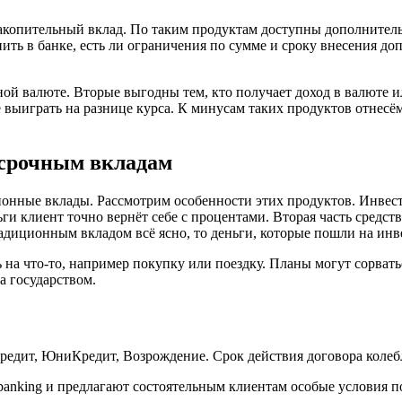
е накопительный вклад. По таким продуктам доступны дополнит
ить в банке, есть ли ограничения по сумме и сроку внесения д
ной валюте. Вторые выгодны тем, кто получает доход в валюте и
выиграть на разнице курса. К минусам таких продуктов отнесём
 срочным вкладам
онные вклады. Рассмотрим особенности этих продуктов. Инвест
ги клиент точно вернёт себе с процентами. Вторая часть средс
адиционным вкладом всё ясно, то деньги, которые пошли на инв
 на что-то, например покупку или поездку. Планы могут сорвать
а государством.
едит, ЮниКредит, Возрождение. Срок действия договора колебле
 banking и предлагают состоятельным клиентам особые условия п