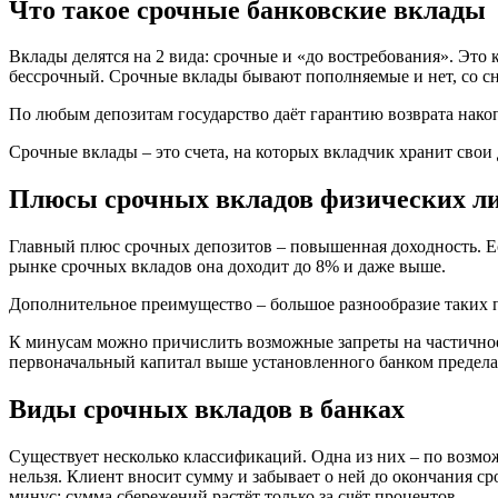
Что такое срочные банковские вклады
Вклады делятся на 2 вида: срочные и «до востребования». Это 
бессрочный. Срочные вклады бывают пополняемые и нет, со сн
По любым депозитам государство даёт гарантию возврата накоп
Срочные вклады – это счета, на которых вкладчик хранит свои 
Плюсы срочных вкладов физических л
Главный плюс срочных депозитов – повышенная доходность. Ест
рынке срочных вкладов она доходит до 8% и даже выше.
Дополнительное преимущество – большое разнообразие таких пр
К минусам можно причислить возможные запреты на частичное 
первоначальный капитал выше установленного банком предела,
Виды срочных вкладов в банках
Существует несколько классификаций. Одна из них – по возмо
нельзя. Клиент вносит сумму и забывает о ней до окончания ср
минус: сумма сбережений растёт только за счёт процентов.