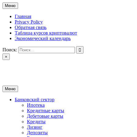
Перейти
Меню
к
содержимому
Главная
Privacy Policy
Обратная связь
Таблица курсов криптовалют
Экономический календарь
Поиск:
×
ctomk.ru
Портал о финансах
Меню
Банковский сектор
Ипотека
Кредитные карты
Дебетовые карты
Кредиты
Лизинг
Депозиты