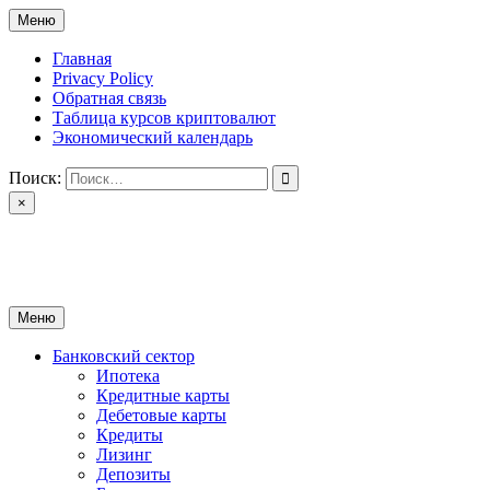
Перейти
Меню
к
содержимому
Главная
Privacy Policy
Обратная связь
Таблица курсов криптовалют
Экономический календарь
Поиск:
×
ctomk.ru
Портал о финансах
Меню
Банковский сектор
Ипотека
Кредитные карты
Дебетовые карты
Кредиты
Лизинг
Депозиты