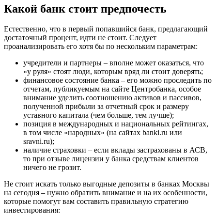
Какой банк стоит предпочесть
Естественно, что в первый попавшийся банк, предлагающий
достаточный процент, идти не стоит. Следует
проанализировать его хотя бы по нескольким параметрам:
учредители и партнеры – вполне может оказаться, что
«у руля» стоят люди, которым вряд ли стоит доверять;
финансовое состояние банка – его можно проследить по
отчетам, публикуемым на сайте Центробанка, особое
внимание уделить соотношению активов и пассивов,
полученной прибыли за отчетный срок и размеру
уставного капитала (чем больше, тем лучше);
позиция в международных и национальных рейтингах,
в том числе «народных» (на сайтах banki.ru или
sravni.ru);
наличие страховки – если вклады застрахованы в АСВ,
то при отзыве лицензии у банка средствам клиентов
ничего не грозит.
Не стоит искать только выгодные депозиты в банках Москвы
на сегодня – нужно обратить внимание и на их особенности,
которые помогут вам составить правильную стратегию
инвестирования: