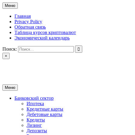
Перейти
Меню
к
содержимому
Главная
Privacy Policy
Обратная связь
Таблица курсов криптовалют
Экономический календарь
Поиск:
×
ctomk.ru
Портал о финансах
Меню
Банковский сектор
Ипотека
Кредитные карты
Дебетовые карты
Кредиты
Лизинг
Депозиты