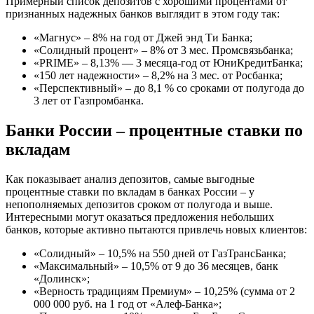
Примерный список депозитов с хорошими процентами от
признанных надежных банков выглядит в этом году так:
«Магнус» – 8% на год от Джей энд Ти Банка;
«Солидный процент» – 8% от 3 мес. Промсвязьбанка;
«PRIME» – 8,13% — 3 месяца-год от ЮниКредитБанка;
«150 лет надежности» – 8,2% на 3 мес. от Росбанка;
«Перспективный» – до 8,1 % со сроками от полугода до
3 лет от Газпромбанка.
Банки России – процентные ставки по
вкладам
Как показывает анализ депозитов, самые выгодные
процентные ставки по вкладам в банках России – у
непополняемых депозитов сроком от полугода и выше.
Интересными могут оказаться предложения небольших
банков, которые активно пытаются привлечь новых клиентов:
«Солидный» – 10,5% на 550 дней от ГазТрансБанка;
«Максимальный» – 10,5% от 9 до 36 месяцев, банк
«Долинск»;
«Верность традициям Премиум» – 10,25% (сумма от 2
000 000 руб. на 1 год от «Алеф-Банка»;