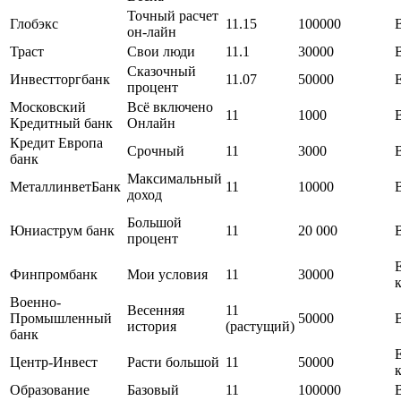
Точный расчет
Глобэкс
11.15
100000
он-лайн
Траст
Свои люди
11.1
30000
Сказочный
Инвестторгбанк
11.07
50000
процент
Московский
Всё включено
11
1000
Кредитный банк
Онлайн
Кредит Европа
Срочный
11
3000
банк
Максимальный
МеталлинветБанк
11
10000
доход
Большой
Юниаструм банк
11
20 000
процент
Финпромбанк
Мои условия
11
30000
Военно-
Весенняя
11
Промышленный
50000
история
(растущий)
банк
Центр-Инвест
Расти большой
11
50000
Образование
Базовый
11
100000