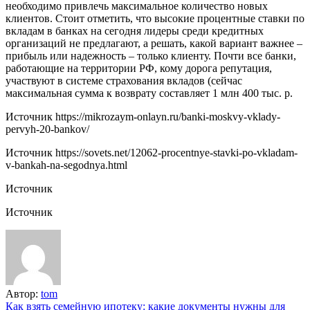
необходимо привлечь максимальное количество новых
клиентов. Стоит отметить, что высокие процентные ставки по
вкладам в банках на сегодня лидеры среди кредитных
организаций не предлагают, а решать, какой вариант важнее –
прибыль или надежность – только клиенту. Почти все банки,
работающие на территории РФ, кому дорога репутация,
участвуют в системе страхования вкладов (сейчас
максимальная сумма к возврату составляет 1 млн 400 тыс. р.
Источник
https://mikrozaym-onlayn.ru/banki-moskvy-vklady-
pervyh-20-bankov/
Источник
https://sovets.net/12062-procentnye-stavki-po-vkladam-
v-bankah-na-segodnya.html
Источник
Источник
Автор:
tom
Навигация
Как взять семейную ипотеку: какие документы нужны для