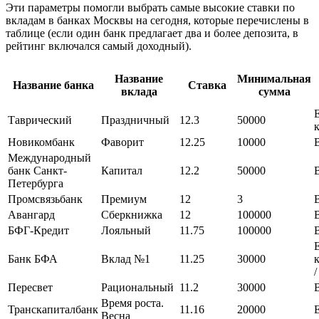
Эти параметры помогли выбрать самые высокие ставки по
вкладам в банках Москвы на сегодня, которые перечислены в
таблице (если один банк предлагает два и более депозита, в
рейтинг включался самый доходный).
Название
Минимальная
Название банка
Ставка
вклада
сумма
Таврический
Праздничный
12.3
50000
Новикомбанк
Фаворит
12.25
10000
Международный
банк Санкт-
Капитал
12.2
50000
Петербурга
Промсвязьбанк
Премиум
12
3
Авангард
Сберкнижка
12
100000
БФГ-Кредит
Лояльный
11.75
100000
Банк БФА
Вклад №1
11.25
30000
/
Пересвет
Рациональный
11.2
30000
Время роста.
Транскапиталбанк
11.16
20000
Весна