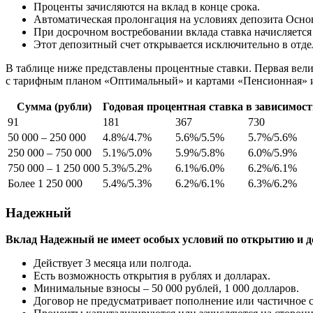
Проценты зачисляются на вклад в конце срока.
Автоматическая пролонгация на условиях депозита Осно
При досрочном востребовании вклада ставка начисляется
Этот депозитный счет открывается исключительно в отдел
В таблице ниже представлены процентные ставки. Первая велич
с тарифным планом «Оптимальный» и картами «Пенсионная» и
Сумма (рубли)
Годовая процентная ставка в зависимости
91
181
367
730
50 000 – 250 000
4.8%/4.7%
5.6%/5.5%
5.7%/5.6%
250 000 – 750 000
5.1%/5.0%
5.9%/5.8%
6.0%/5.9%
750 000 – 1 250 000
5.3%/5.2%
6.1%/6.0%
6.2%/6.1%
Более 1 250 000
5.4%/5.3%
6.2%/6.1%
6.3%/6.2%
Надежный
Вклад Надежный не имеет особых условий по открытию и до
Действует 3 месяца или полгода.
Есть возможность открытия в рублях и долларах.
Минимальные взносы – 50 000 рублей, 1 000 долларов.
Договор не предусматривает пополнение или частичное с