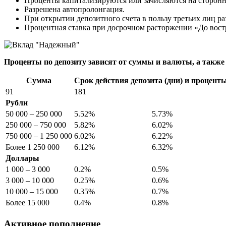
Проценты капитализируются или зачисляются на сторонн
Разрешена автопролонгация.
При открытии депозитного счета в пользу третьих лиц ра
Процентная ставка при досрочном расторжении «До вост
Проценты по депозиту зависят от суммы и валюты, а также 
Сумма
Срок действия депозита (дни) и процент
91
181
Рубли
50 000 – 250 000
5.52%
5.73%
250 000 – 750 000
5.82%
6.02%
750 000 – 1 250 000
6.02%
6.22%
Более 1 250 000
6.12%
6.32%
Доллары
1 000 – 3 000
0.2%
0.5%
3 000 – 10 000
0.25%
0.6%
10 000 – 15 000
0.35%
0.7%
Более 15 000
0.4%
0.8%
Активное пополнение