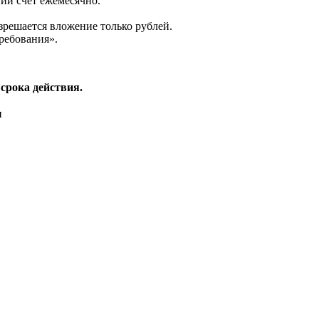
ий счет ежемесячно.
зрешается вложение только рублей.
ребования».
срока действия.
ы