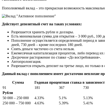
Пополняемый вклад – это прекрасная возможность максимально о
Действует депозитный счет на таких условиях:
Разрешается хранить рубли и доллары.
Есть минимальная сумма для открытия – 3 000 руб., 100 
Пополнение осуществляется определенный период в зависи
дней, 730 дней – кроме последних 180 дней.
Снять деньги частично со счета нельзя.
Ежемесячная капитализация процентов, либо перевод их н
Досрочное расторжение по ставке «До востребования».
Автопролонгация.
Разрешается открыть депозит на третье лицо, но только в
Данный вклад с пополнением имеет достаточно неплохие пр
Сумма
Годовая процентная ставка в зависимости
91
181
367
730
Рубли
50 000 – 250 000
4.33%
5.1%
5.13%
250 000 – 750 000
4.63%
5.39%
5.41%