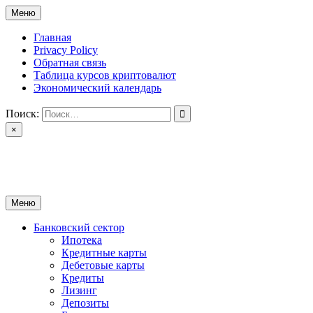
Перейти
Меню
к
содержимому
Главная
Privacy Policy
Обратная связь
Таблица курсов криптовалют
Экономический календарь
Поиск:
×
ctomk.ru
Портал о финансах
Меню
Банковский сектор
Ипотека
Кредитные карты
Дебетовые карты
Кредиты
Лизинг
Депозиты