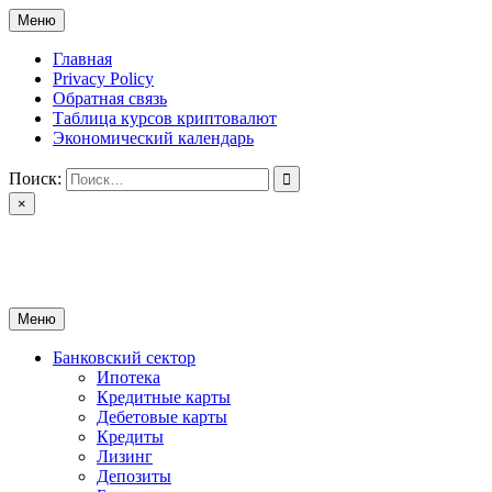
Перейти
Меню
к
содержимому
Главная
Privacy Policy
Обратная связь
Таблица курсов криптовалют
Экономический календарь
Поиск:
×
ctomk.ru
Портал о финансах
Меню
Банковский сектор
Ипотека
Кредитные карты
Дебетовые карты
Кредиты
Лизинг
Депозиты