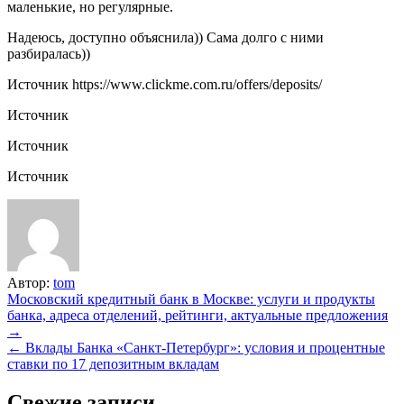
маленькие, но регулярные.
Надеюсь, доступно объяснила)) Сама долго с ними
разбиралась))
Источник
https://www.clickme.com.ru/offers/deposits/
Источник
Источник
Источник
Автор:
tom
Навигация
Московский кредитный банк в Москве: услуги и продукты
банка, адреса отделений, рейтинги, актуальные предложения
по
→
записям
← Вклады Банка «Санкт-Петербург»: условия и процентные
ставки по 17 депозитным вкладам
Свежие записи