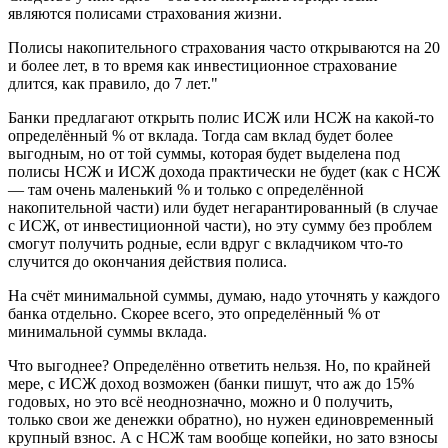
являются полисами страхования жизни.
Полисы накопительного страхования часто открываются на 20
и более лет, в то время как инвестиционное страхование
длится, как правило, до 7 лет."
Банки предлагают открыть полис ИСЖ или НСЖ на какой-то
определённый % от вклада. Тогда сам вклад будет более
выгодным, но от той суммы, которая будет выделена под
полисы НСЖ и ИСЖ дохода практически не будет (как с НСЖ
— там очень маленький % и только с определённой
накопительной части) или будет негарантированный (в случае
с ИСЖ, от инвестиционной части), но эту сумму без проблем
смогут получить родные, если вдруг с вкладчиком что-то
случится до окончания действия полиса.
На счёт минимальной суммы, думаю, надо уточнять у каждого
банка отдельно. Скорее всего, это определённый % от
минимальной суммы вклада.
Что выгоднее? Определённо ответить нельзя. Но, по крайней
мере, с ИСЖ доход возможен (банки пишут, что аж до 15%
годовых, но это всё неоднозначно, можно и 0 получить,
только свои же денежки обратно), но нужен единовременный
крупный взнос. А с НСЖ там вообще копейки, но зато взносы