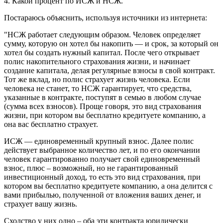
4. Какой процент по ИСЖ и НСЖ.
Постараюсь объяснить, используя источники из интернета:
"НСЖ работает следующим образом. Человек определяет
сумму, которую он хотел бы накопить — и срок, за который он
хотел бы создать нужный капитал. После чего открывает
полис накопительного страхования жизни, и начинает
создание капитала, делая регулярные взносы в свой контракт.
Тот же вклад, но полис страхует жизнь человека. Если
человека не станет, то НСЖ гарантирует, что средства,
указанные в контракте, поступят в семью в любом случае
(сумма всех взносов). Проще говоря, это вид страхования
жизни, при котором вы бесплатно кредитуете компанию, а
она вас бесплатно страхует.
ИСЖ — единовременный крупный взнос. Далее полис
действует выбранное количество лет, и по его окончании
человек гарантированно получает свой единовременный
взнос, плюс – возможный, но не гарантированный
инвестиционный доход, то есть это вид страхования, при
котором вы бесплатно кредитуете компанию, а она делится с
вами прибылью, полученной от вложения ваших денег, и
страхует вашу жизнь.
Сходство у них одно – оба эти контракта юридически