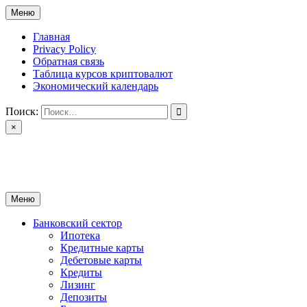
Перейти
Меню
к
содержимому
Главная
Privacy Policy
Обратная связь
Таблица курсов криптовалют
Экономический календарь
Поиск:
×
ctomk.ru
Портал о финансах
Меню
Банковский сектор
Ипотека
Кредитные карты
Дебетовые карты
Кредиты
Лизинг
Депозиты