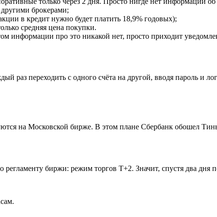
оративные только через 2 дня. Просто нигде нет информации об
 другими брокерами;
акции в кредит нужно будет платить 18,9% годовых);
олько средняя цена покупки.
м информации про это никакой нет, просто приходит уведомлени
дый раз переходить с одного счёта на другой, вводя пароль и ло
руются на Московской бирже. В этом плане Сбербанк обошел Ти
 регламенту биржи: режим торгов Т+2. Значит, спустя два дня п
сам.