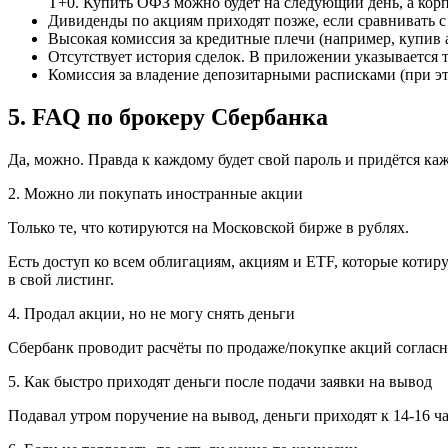
Т+0. Купить ОФЗ можно будет на следующий день, а корп
Дивиденды по акциям приходят позже, если сравнивать с
Высокая комиссия за кредитные плечи (например, купив 
Отсутствует история сделок. В приложении указывается т
Комиссия за владение депозитарными расписками (при это
5. FAQ по брокеру Сбербанка
Да, можно. Правда к каждому будет свой пароль и придётся каж
2. Можно ли покупать иностранные акции
Только те, что котируются на Московской бирже в рублях.
Есть доступ ко всем облигациям, акциям и ETF, которые коти
в свой листинг.
4. Продал акции, но не могу снять деньги
Сбербанк проводит расчёты по продаже/покупке акций согласно
5. Как быстро приходят деньги после подачи заявки на вывод
Подавал утром поручение на вывод, деньги приходят к 14-16 ча