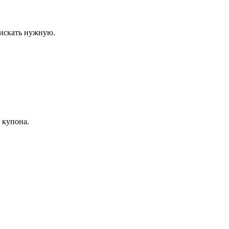
оискать нужную.
 купона.