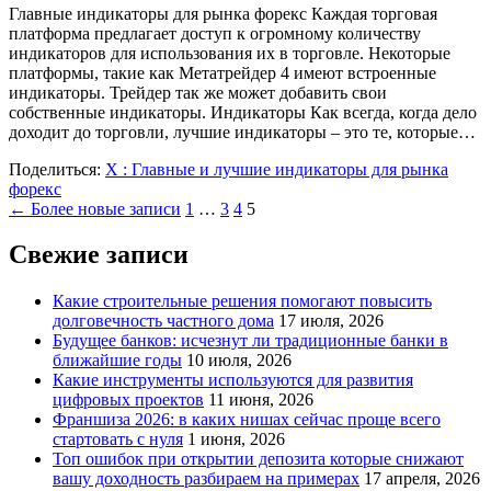
Главные индикаторы для рынка форекс Каждая торговая
платформа предлагает доступ к огромному количеству
индикаторов для использования их в торговле. Некоторые
платформы, такие как Метатрейдер 4 имеют встроенные
индикаторы. Трейдер так же может добавить свои
собственные индикаторы. Индикаторы Как всегда, когда дело
доходит до торговли, лучшие индикаторы – это те, которые…
Поделиться:
X
: Главные и лучшие индикаторы для рынка
форекс
Пагинация
← Более новые записи
1
…
3
4
5
записей
Свежие записи
Какие строительные решения помогают повысить
долговечность частного дома
17 июля, 2026
Будущее банков: исчезнут ли традиционные банки в
ближайшие годы
10 июля, 2026
Какие инструменты используются для развития
цифровых проектов
11 июня, 2026
Франшиза 2026: в каких нишах сейчас проще всего
стартовать с нуля
1 июня, 2026
Топ ошибок при открытии депозита которые снижают
вашу доходность разбираем на примерах
17 апреля, 2026