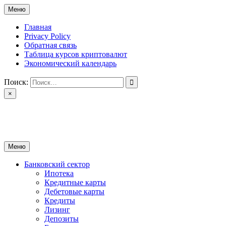
Перейти
Меню
к
содержимому
Главная
Privacy Policy
Обратная связь
Таблица курсов криптовалют
Экономический календарь
Поиск:
×
ctomk.ru
Портал о финансах
Меню
Банковский сектор
Ипотека
Кредитные карты
Дебетовые карты
Кредиты
Лизинг
Депозиты