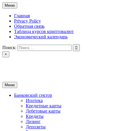
Перейти
Меню
к
содержимому
Главная
Privacy Policy
Обратная связь
Таблица курсов криптовалют
Экономический календарь
Поиск:
×
ctomk.ru
Портал о финансах
Меню
Банковский сектор
Ипотека
Кредитные карты
Дебетовые карты
Кредиты
Лизинг
Депозиты