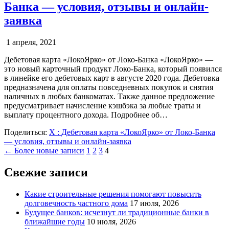
Банка — условия, отзывы и онлайн-
заявка
1 апреля, 2021
Дебетовая карта «ЛокоЯрко» от Локо-Банка «ЛокоЯрко» —
это новый карточный продукт Локо-Банка, который появился
в линейке его дебетовых карт в августе 2020 года. Дебетовка
предназначена для оплаты повседневных покупок и снятия
наличных в любых банкоматах. Также данное предложение
предусматривает начисление кэшбэка за любые траты и
выплату процентного дохода. Подробнее об…
Поделиться:
X
: Дебетовая карта «ЛокоЯрко» от Локо-Банка
— условия, отзывы и онлайн-заявка
Пагинация
← Более новые записи
1
2
3
4
записей
Свежие записи
Какие строительные решения помогают повысить
долговечность частного дома
17 июля, 2026
Будущее банков: исчезнут ли традиционные банки в
ближайшие годы
10 июля, 2026